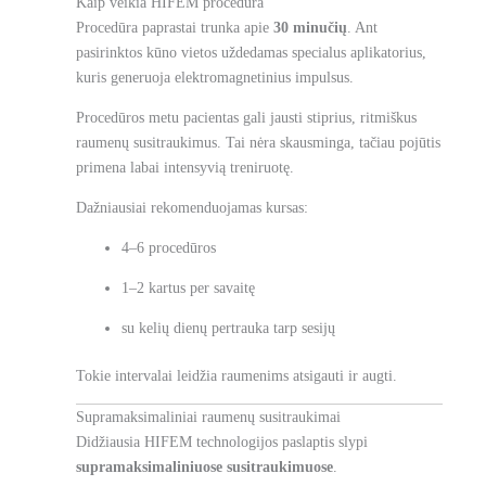
Kaip veikia HIFEM procedūra
Procedūra paprastai trunka apie
30 minučių
. Ant
pasirinktos kūno vietos uždedamas specialus aplikatorius,
kuris generuoja elektromagnetinius impulsus.
Procedūros metu pacientas gali jausti stiprius, ritmiškus
raumenų susitraukimus. Tai nėra skausminga, tačiau pojūtis
primena labai intensyvią treniruotę.
Dažniausiai rekomenduojamas kursas:
4–6 procedūros
1–2 kartus per savaitę
su kelių dienų pertrauka tarp sesijų
Tokie intervalai leidžia raumenims atsigauti ir augti.
Supramaksimaliniai raumenų susitraukimai
Didžiausia HIFEM technologijos paslaptis slypi
supramaksimaliniuose susitraukimuose
.