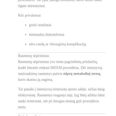
ilgam atsistatymui.
Kiti privalumai:
greiti rezultatai
minimalus diskomfortas
nėra randų ar chirurginių komplikacijų
Raumenų stiprinimas
Raumenų stiprinimas yra viena pagrindinių priežasčių,
kodėl žmonės renkasi HIFEM procedūras. Dėl intensyvių
susitraukimų raumenys patiria
stiprų metabolinį stresą
,
kuris skatina jų augimą.
Tai panašu į intensyvią treniruotę sporto salėje, tačiau daug
efektyvesnę. Raumenys reaguoja taip, lyg būtų atlikta labai
sunki treniruotė, net jei žmogus tiesiog guli procedūros
metu.