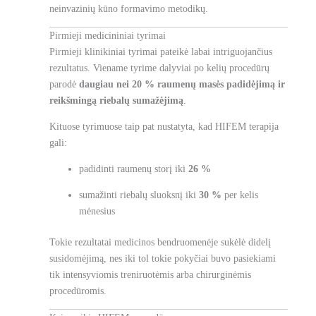
neinvazinių kūno formavimo metodikų.
Pirmieji medicininiai tyrimai
Pirmieji klinikiniai tyrimai pateikė labai intriguojančius
rezultatus. Viename tyrime dalyviai po kelių procedūrų
parodė
daugiau nei 20 % raumenų masės padidėjimą ir
reikšmingą riebalų sumažėjimą
.
Kituose tyrimuose taip pat nustatyta, kad HIFEM terapija
gali:
padidinti raumenų storį iki
26 %
sumažinti riebalų sluoksnį iki
30 %
per kelis
mėnesius
Tokie rezultatai medicinos bendruomenėje sukėlė didelį
susidomėjimą, nes iki tol tokie pokyčiai buvo pasiekiami
tik intensyviomis treniruotėmis arba chirurginėmis
procedūromis.