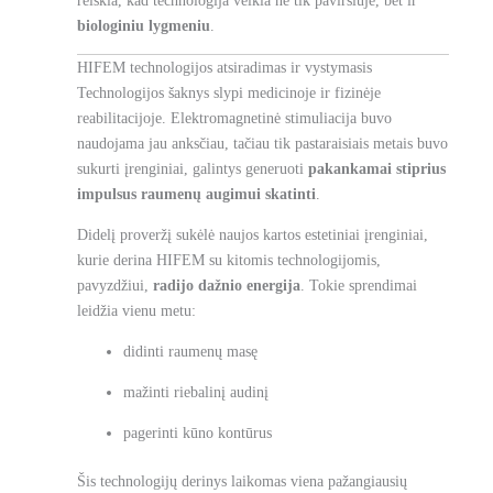
reiškia, kad technologija veikia ne tik paviršiuje, bet ir
biologiniu lygmeniu
.
HIFEM technologijos atsiradimas ir vystymasis
Technologijos šaknys slypi medicinoje ir fizinėje
reabilitacijoje. Elektromagnetinė stimuliacija buvo
naudojama jau anksčiau, tačiau tik pastaraisiais metais buvo
sukurti įrenginiai, galintys generuoti
pakankamai stiprius
impulsus raumenų augimui skatinti
.
Didelį proveržį sukėlė naujos kartos estetiniai įrenginiai,
kurie derina HIFEM su kitomis technologijomis,
pavyzdžiui,
radijo dažnio energija
. Tokie sprendimai
leidžia vienu metu:
didinti raumenų masę
mažinti riebalinį audinį
pagerinti kūno kontūrus
Šis technologijų derinys laikomas viena pažangiausių