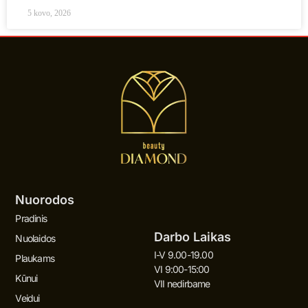
5 kovo, 2026
Nuorodos
Pradinis
Darbo Laikas
Nuolaidos
I-V 9.00-19.00
Plaukams
VI 9:00-15:00
Kūnui
VII nedirbame
Veidui