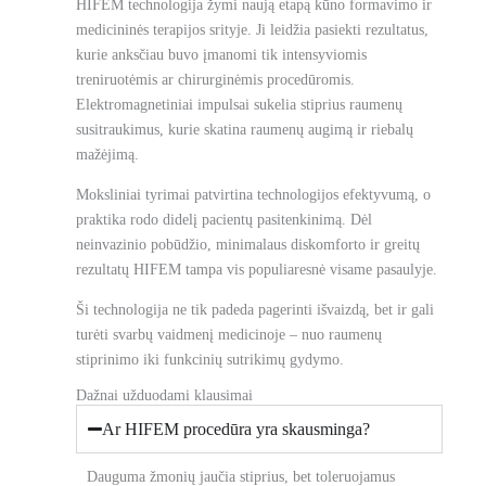
HIFEM technologija žymi naują etapą kūno formavimo ir
medicininės terapijos srityje. Ji leidžia pasiekti rezultatus,
kurie anksčiau buvo įmanomi tik intensyviomis
treniruotėmis ar chirurginėmis procedūromis.
Elektromagnetiniai impulsai sukelia stiprius raumenų
susitraukimus, kurie skatina raumenų augimą ir riebalų
mažėjimą.
Moksliniai tyrimai patvirtina technologijos efektyvumą, o
praktika rodo didelį pacientų pasitenkinimą. Dėl
neinvazinio pobūdžio, minimalaus diskomforto ir greitų
rezultatų HIFEM tampa vis populiaresnė visame pasaulyje.
Ši technologija ne tik padeda pagerinti išvaizdą, bet ir gali
turėti svarbų vaidmenį medicinoje – nuo raumenų
stiprinimo iki funkcinių sutrikimų gydymo.
Dažnai užduodami klausimai​
Ar HIFEM procedūra yra skausminga?
Dauguma žmonių jaučia stiprius, bet toleruojamus