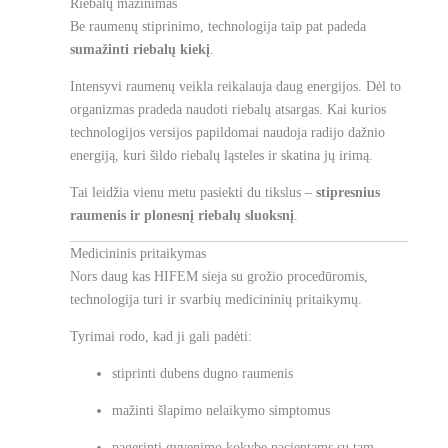
Riebalų mažinimas
Be raumenų stiprinimo, technologija taip pat padeda
sumažinti riebalų kiekį
.
Intensyvi raumenų veikla reikalauja daug energijos. Dėl to
organizmas pradeda naudoti riebalų atsargas. Kai kurios
technologijos versijos papildomai naudoja radijo dažnio
energiją, kuri šildo riebalų ląsteles ir skatina jų irimą.
Tai leidžia vienu metu pasiekti du tikslus –
stipresnius
raumenis ir plonesnį riebalų sluoksnį
.
Medicininis pritaikymas
Nors daug kas HIFEM sieja su grožio procedūromis,
technologija turi ir svarbių medicininių pritaikymų.
Tyrimai rodo, kad ji gali padėti:
stiprinti dubens dugno raumenis
mažinti šlapimo nelaikymo simptomus
pagerinti gyvenimo kokybę pacientams su tam