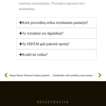
raumenų susitraukimus. Procedūra paprastai nėra
skausminga.
Kiek procedūrų reikia rezultatams pamatyti?
Ar rezultatai yra ilgalaikiai?
Ar HIFEM gali pakeisti sportą?
Kodėl tai veikia?
Prev
Ne
Naujas Beauty Diamond studijos partneris SLA Paris
Korėjietiška veido priežiūra, kurią renkasi profesionalai – CU SKIN
REGISTRACIJA