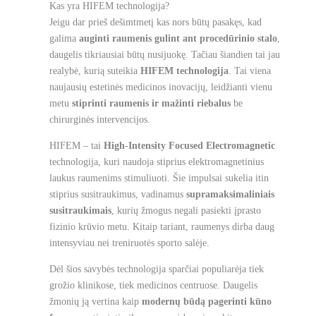
Kas yra HIFEM technologija?
Jeigu dar prieš dešimtmetį kas nors būtų pasakęs, kad
galima
auginti raumenis gulint ant procedūrinio stalo
,
daugelis tikriausiai būtų nusijuokę. Tačiau šiandien tai jau
realybė, kurią suteikia
HIFEM technologija
. Tai viena
naujausių estetinės medicinos inovacijų, leidžianti vienu
metu
stiprinti raumenis ir mažinti riebalus
be
chirurginės intervencijos.
HIFEM – tai
High-Intensity Focused Electromagnetic
technologija, kuri naudoja stiprius elektromagnetinius
laukus raumenims stimuliuoti. Šie impulsai sukelia itin
stiprius susitraukimus, vadinamus
supramaksimaliniais
susitraukimais
, kurių žmogus negali pasiekti įprasto
fizinio krūvio metu. Kitaip tariant, raumenys dirba daug
intensyviau nei treniruotės sporto salėje.
Dėl šios savybės technologija sparčiai populiarėja tiek
grožio klinikose, tiek medicinos centruose. Daugelis
žmonių ją vertina kaip
modernų būdą pagerinti kūno