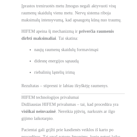
Įprastos treniruotės metu žmogus negali aktyvuoti visų
raumenų skaidulų vienu metu. Nervų sistema riboja
maksimalų intensyvumą, kad apsaugotų kūną nuo traumų.
HIFEM apeina šį mechanizmą ir
priverčia raumenis
dirbti maksimaliai
. Tai skatina:
naujų raumenų skaidulų formavimąsi
didesnę energijos sąnaudą
riebalinių ląstelių irimą
Rezultatas – stipresni ir labiau išryškėję raumenys.
HIFEM technologijos privalumai
Didžiausias HIFEM privalumas – tai, kad procedūra yra
visiškai neinvazinė
. Nereikia pjūvių, narkozės ar ilgo
gijimo laikotarpio.
Pacientai gali grįžti prie kasdienės veiklos iš karto po
procedūros. Tai ypač patogu žmonėms, kurie neturi laiko