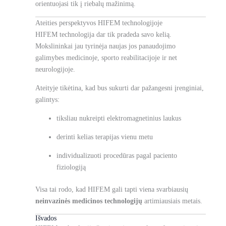
orientuojasi tik į riebalų mažinimą.
Ateities perspektyvos HIFEM technologijoje
HIFEM technologija dar tik pradeda savo kelią.
Mokslininkai jau tyrinėja naujas jos panaudojimo
galimybes medicinoje, sporto reabilitacijoje ir net
neurologijoje.
Ateityje tikėtina, kad bus sukurti dar pažangesni įrenginiai,
galintys:
tiksliau nukreipti elektromagnetinius laukus
derinti kelias terapijas vienu metu
individualizuoti procedūras pagal paciento
fiziologiją
Visa tai rodo, kad HIFEM gali tapti viena svarbiausių
neinvazinės medicinos technologijų
artimiausiais metais.
Išvados