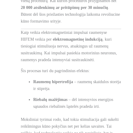
vieną procedūrą. Kai kurios procedūros prilyginamos net
20 000 atsilenkimų ar pritūpimų per 30 minučių
.
Būtent dėl šios priežasties technologija laikoma revoliucine
kūno formavimo srityje.
Kaip veikia elektromagnetiniai impulsai raumenyse
HIFEM veikia per
elektromagnetinę indukciją
, kuri
tiesiogiai stimuliuoja nervus, atsakingus už raumenų
susitraukimą. Kai impulsai pasiekia motorinius neuronus,
raumenys pradeda intensyviai susitraukinėti.
Šis procesas turi du pagrindinius efektus:
Raumenų hipertrofija
– raumenų skaidulos storėja
ir stiprėja.
Riebalų mažėjimas
– dėl intensyvios energijos
sąnaudos riebalinės ląstelės pradeda irti.
Moksliniai tyrimai rodo, kad tokia stimuliacija gali sukelti
reikšmingus kūno pokyčius net per kelias savaites. Tai