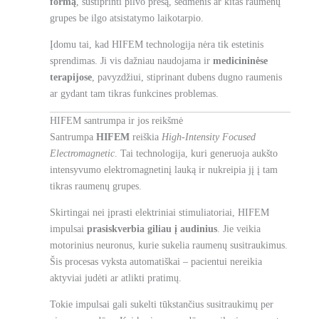
formą
, sustiprinti pilvo presą, sėdmenis ar kitas raumenų
grupes be ilgo atsistatymo laikotarpio.
Įdomu tai, kad HIFEM technologija nėra tik estetinis
sprendimas. Ji vis dažniau naudojama ir
medicininėse
terapijose
, pavyzdžiui, stiprinant dubens dugno raumenis
ar gydant tam tikras funkcines problemas.
HIFEM santrumpa ir jos reikšmė
Santrumpa
HIFEM
reiškia
High-Intensity Focused
Electromagnetic
. Tai technologija, kuri generuoja aukšto
intensyvumo elektromagnetinį lauką ir nukreipia jį į tam
tikras raumenų grupes.
Skirtingai nei įprasti elektriniai stimuliatoriai, HIFEM
impulsai
prasiskverbia giliau į audinius
. Jie veikia
motorinius neuronus, kurie sukelia raumenų susitraukimus.
Šis procesas vyksta automatiškai – pacientui nereikia
aktyviai judėti ar atlikti pratimų.
Tokie impulsai gali sukelti tūkstančius susitraukimų per