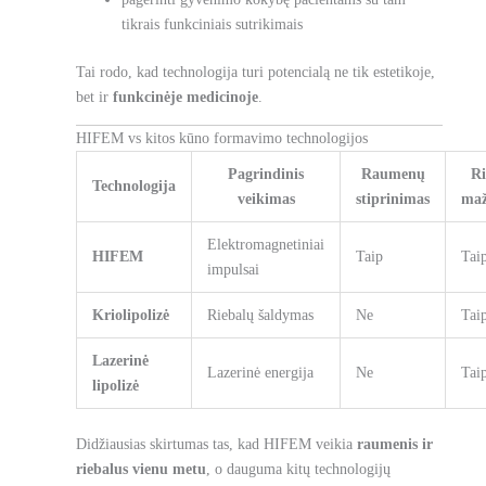
tikrais funkciniais sutrikimais
Tai rodo, kad technologija turi potencialą ne tik estetikoje,
bet ir
funkcinėje medicinoje
.
HIFEM vs kitos kūno formavimo technologijos
Pagrindinis
Raumenų
Ri
Technologija
veikimas
stiprinimas
maž
Elektromagnetiniai
HIFEM
Taip
Tai
impulsai
Kriolipolizė
Riebalų šaldymas
Ne
Tai
Lazerinė
Lazerinė energija
Ne
Tai
lipolizė
Didžiausias skirtumas tas, kad HIFEM veikia
raumenis ir
riebalus vienu metu
, o dauguma kitų technologijų