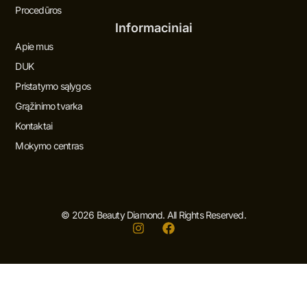
Procedūros
Informaciniai
Apie mus
DUK
Pristatymo sąlygos
Grąžinimo tvarka
Kontaktai
Mokymo centras
© 2026 Beauty Diamond. All Rights Reserved.
I
F
n
a
s
c
t
e
a
b
g
o
r
o