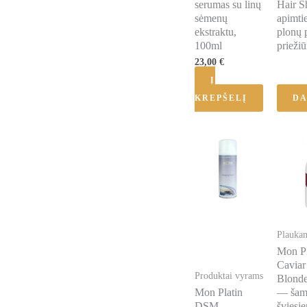
serumas su linų
Hair 
sėmenų
apimti
ekstraktu,
plonų 
100ml
priežiū
Įverti
23,00
€
iš 5
Į
KREPŠELĮ
DA
Plauka
Mon Pl
Caviar
Produktai vyrams
Blond
Mon Platin
— šam
DSM —
šviesi