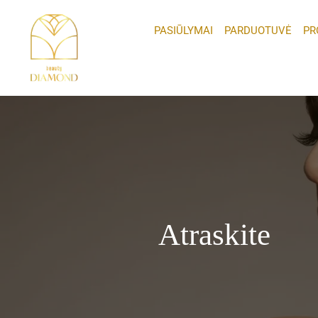
Pereiti
prie
PASIŪLYMAI
PARDUOTUVĖ
PR
turinio
Atraskite