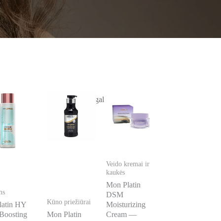
Veido kremai ir
kaukės
Mon Platin
ms
DSM
Kūno priežiūrai
latin HY
Moisturizing
Boosting
Mon Platin
Cream —