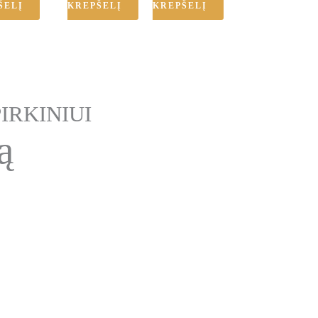
ŠELĮ
KREPŠELĮ
KREPŠELĮ
IRKINIUI
ą