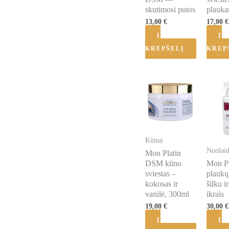
skutimosi putos
plauk
13,00
€
17,00
€
Į
Į
KREPŠELĮ
KREP
Kūnui
Nuolai
Mon Platin
DSM kūno
Mon Pl
sviestas –
plaukų
kokosas ir
šilku i
vanilė, 300ml
ikrais
19,00
€
30,00
€
Į
Į