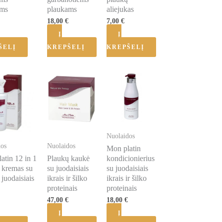
ams
plaukams
aliejukas
18,00
€
7,00
€
Į
Į
ŠELĮ
KREPŠELĮ
KREPŠELĮ
Nuolaidos
dos
Nuolaidos
Mon platin
atin 12 in 1
Plaukų kaukė
kondicionierius
 kremas su
su juodaisiais
su juodaisiais
r juodaisiais
ikrais ir šilko
ikrais ir šilko
proteinais
proteinais
47,00
€
18,00
€
Į
Į