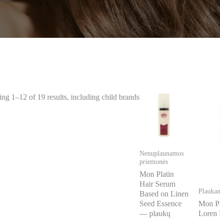
ng 1–12 of 19 results, including child brands
Nenuplaunamos
priemonės
Mon Platin
Hair Serum
Plauka
Based on Linen
Seed Essence
Mon P
— plaukų
Loren 