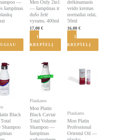
Shampoo —
Men Only 2in1
drėkinamasis
es šampūnas
— šampūnas ir
veido kremas
plaukų
dušo želė
normaliai odai,
rai
vyrams, 400ml
50ml
nimas:
5.00
17,00
€
16,00
€
Į
Į
UGIAU
KREPŠELĮ
KREPŠELĮ
Plaukams
ms
Mon Platin
Plaukams
atin Black
Black Caviar
 Total
Total Volume
Mon Platin
e Shampoo
Shampoo —
Professional
pūnas
šampūnas
Oriental Oil —
ems
garbanotiems
plaukų