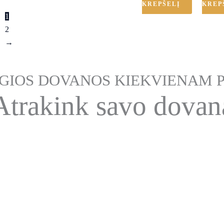
KREPŠELĮ
KREP
1
2
→
IOS DOVANOS KIEKVIENAM P
Atrakink savo dovan