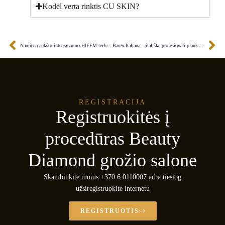
Kodėl verta rinktis CU SKIN?
Prev
Ne
Naujiena aukšto intensyvumo HIFEM technologija: revoliucija kūno formavimo ir sveikatos srityje
Barex Italiana – itališka profesionali plaukų priežiūra
REGISTRACIJA
Registruokitės į
procedūras Beauty
Diamond grožio salone
Skambinkite mums +370 6 0110007 arba tiesiog
užsiregistruokite internetu
REGISTRUOTIS