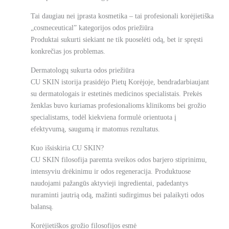
Tai daugiau nei įprasta kosmetika – tai profesionali korėjietiška
„cosmeceutical” kategorijos odos priežiūra
Produktai sukurti siekiant ne tik puoselėti odą, bet ir spręsti
konkrečias jos problemas.
Dermatologų sukurta odos priežiūra
CU SKIN istorija prasidėjo Pietų Korėjoje, bendradarbiaujant
su dermatologais ir estetinės medicinos specialistais. Prekės
ženklas buvo kuriamas profesionalioms klinikoms bei grožio
specialistams, todėl kiekviena formulė orientuota į
efektyvumą, saugumą ir matomus rezultatus.
Kuo išsiskiria CU SKIN?
CU SKIN filosofija paremta sveikos odos barjero stiprinimu,
intensyviu drėkinimu ir odos regeneracija. Produktuose
naudojami pažangūs aktyvieji ingredientai, padedantys
nuraminti jautrią odą, mažinti sudirgimus bei palaikyti odos
balansą.
Korėjietiškos grožio filosofijos esmė