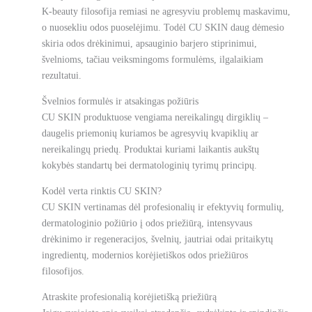
K-beauty filosofija remiasi ne agresyviu problemų maskavimu,
o nuosekliu odos puoselėjimu. Todėl CU SKIN daug dėmesio
skiria odos drėkinimui, apsauginio barjero stiprinimui,
švelnioms, tačiau veiksmingoms formulėms, ilgalaikiam
rezultatui.
Švelnios formulės ir atsakingas požiūris
CU SKIN produktuose vengiama nereikalingų dirgiklių –
daugelis priemonių kuriamos be agresyvių kvapiklių ar
nereikalingų priedų. Produktai kuriami laikantis aukštų
kokybės standartų bei dermatologinių tyrimų principų.
Kodėl verta rinktis CU SKIN?
CU SKIN vertinamas dėl profesionalių ir efektyvių formulių,
dermatologinio požiūrio į odos priežiūrą, intensyvaus
drėkinimo ir regeneracijos, švelnių, jautriai odai pritaikytų
ingredientų, modernios korėjietiškos odos priežiūros
filosofijos.
Atraskite profesionalią korėjietišką priežiūrą