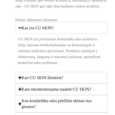
Jeigu svajojate apie sveikai atrodančią, sudrėkintą ir spindinčią
odą – CU SKIN gali tapti jūsų kasdienės rutinos atradimu.
Dažnai užduodami klausimai​
Kas yra CU SKIN?
CU SKIN yra profesionali korėjietiška odos priežiūros
linija, kuriama bendradarbiaujant su dermatologais ir
estetinės medicinos specialistais. Produktai orientuoti į
efektyvumą, saugumą ir matomus rezultatus, sprendžiant
konkrečias odos problemas.
Kuo CU SKIN išsiskiria?
Kam rekomenduojama naudoti CU SKIN?
Kuo korėjietiška odos priežiūra skiriasi nuo
įprastos?