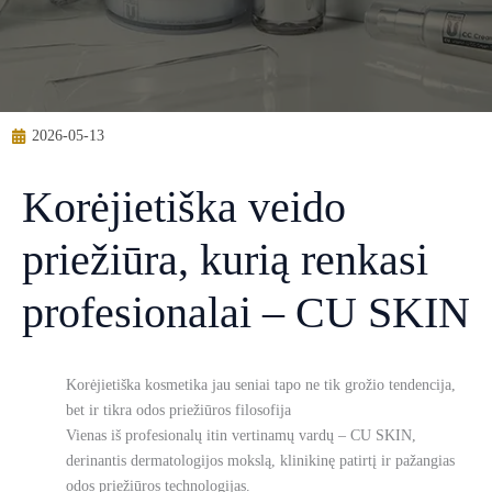
2026-05-13
Korėjietiška veido
priežiūra, kurią renkasi
profesionalai – CU SKIN
Korėjietiška kosmetika jau seniai tapo ne tik grožio tendencija,
bet ir tikra odos priežiūros filosofija
Vienas iš profesionalų itin vertinamų vardų – CU SKIN,
derinantis dermatologijos mokslą, klinikinę patirtį ir pažangias
odos priežiūros technologijas.