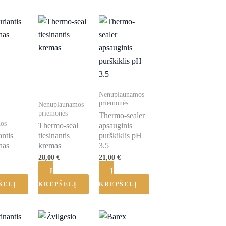
Nenuplaunamos
priemonės
Nenuplaunamos
priemonės
Thermo-sealer
dos
Thermo-seal
apsauginis
antis
tiesinantis
purškiklis pH
nas
kremas
3.5
28,00
€
21,00
€
Į
Į
ŠELĮ
KREPŠELĮ
KREPŠELĮ