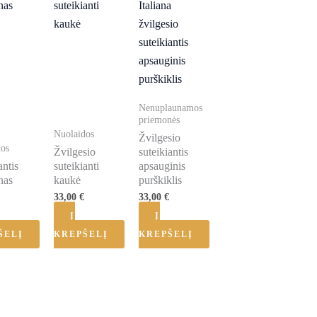
Nenuplaunamos
priemonės
Nuolaidos
Žvilgesio
dos
Žvilgesio
suteikiantis
antis
suteikianti
apsauginis
nas
kaukė
purškiklis
33,00
€
33,00
€
Į
Į
ŠELĮ
KREPŠELĮ
KREPŠELĮ