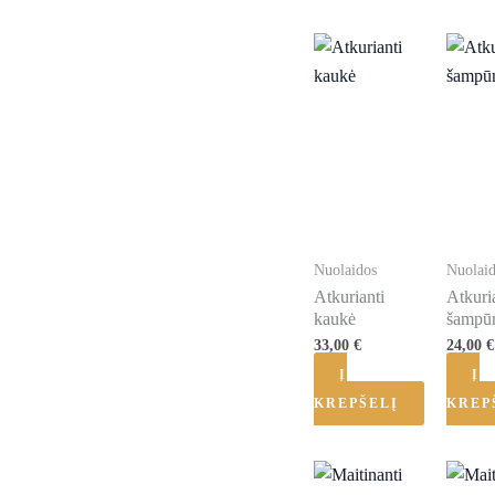
Nuolaidos
Nuolai
Atkurianti
Atkuri
kaukė
šampū
33,00
€
24,00
€
Į
Į
KREPŠELĮ
KREP