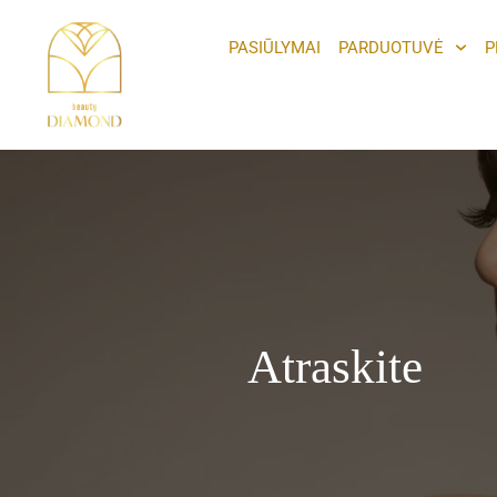
Pereiti
prie
PASIŪLYMAI
PARDUOTUVĖ
P
turinio
Atraskite