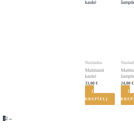
Nuolaidos
Nuolai
Maitinanti
Maitin
kaukė
šampū
33,00
€
24,00
€
Į
Į
KREPŠELĮ
KREP
1
2
→