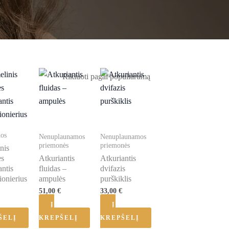
dos
Nenuplaunamos
Nenuplaunamos
priemonės
priemonės
nis
es
Atkuriantis
Atkuriantis
antis
fluidas –
dvifazis
ionierius
ampulės
purškiklis
51,00
€
33,00
€
Į
Į
ŠELĮ
KREPŠELĮ
KREPŠELĮ