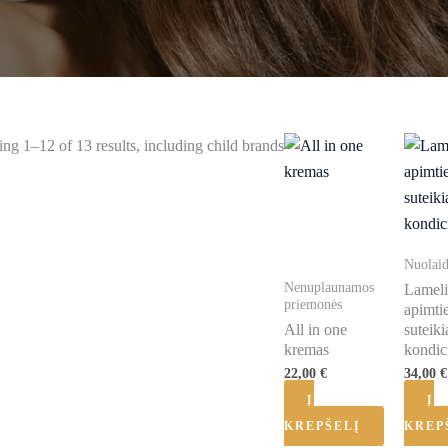
ng 1–12 of 13 results, including child brands
Nuolai
Nenuplaunamos
Lameli
priemonės
apimti
All in one
suteiki
kremas
kondic
22,00
€
34,00
€
Į
Į
KREPŠELĮ
KREP