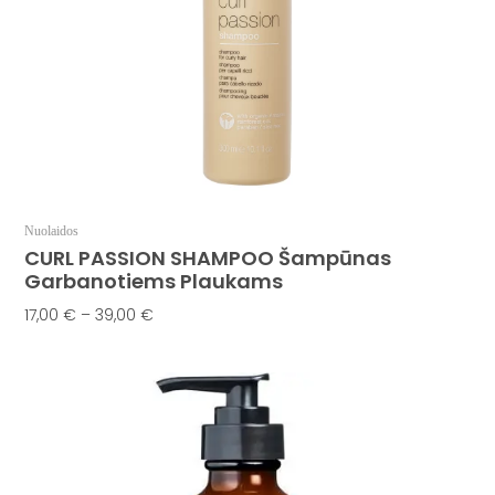
chosen
on
the
product
page
Nuolaidos
CURL PASSION SHAMPOO Šampūnas
Garbanotiems Plaukams
17,00
€
–
39,00
€
Pasirinkti Savybes