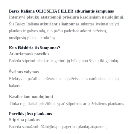
Barex Italiana OLIOSETA FILLER atkuriantis šampūnas
Intensyvi plaukų atstatomoji priežiūra kasdieniam naudojimui.
Šis
Barex Italiana
atkuriantis šampūnas
sukurtas švelniai valyti
plaukus ir galvos odą, tuo pačiu padedant atkurti pažeistų,
nusilpusių plaukų struktūrą.
Kuo išsiskiria šis šampūnas?
Atkuriamasis poveikis
Padeda stiprinti plaukus ir gerinti jų būklę nuo šaknų iki galiukų.
Švelnus valymas
Efektyviai pašalina nešvarumus nepažeisdamas natūralaus plaukų
balanso.
Kasdieniam naudojimui
Tinka reguliariai priežiūrai, ypač silpniems ar pažeistiems plaukams.
Poveikis jūsų plaukams
Stiprina plaukus
Padeda sumažinti lūžinėjimą ir pagerina plaukų atsparumą.