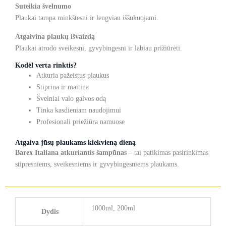
Suteikia švelnumo
Plaukai tampa minkštesni ir lengviau iššukuojami.
Atgaivina plaukų išvaizdą
Plaukai atrodo sveikesni, gyvybingesni ir labiau prižiūrėti.
Kodėl verta rinktis?
Atkuria pažeistus plaukus
Stiprina ir maitina
Švelniai valo galvos odą
Tinka kasdieniam naudojimui
Profesionali priežiūra namuose
Atgaiva jūsų plaukams kiekvieną dieną
Barex Italiana atkuriantis šampūnas
– tai patikimas pasirinkimas
stipresniems, sveikesniems ir gyvybingesniems plaukams.
1000ml, 200ml
Dydis