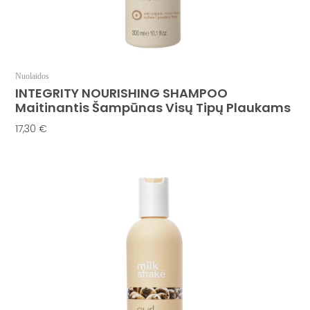
Nuolaidos
INTEGRITY NOURISHING SHAMPOO
Maitinantis Šampūnas Visų Tipų Plaukams
17,30
€
Į Krepšelį
Price
This
range:
product
17,00 €
has
through
multiple
39,00 €
variants.
The
options
may
be