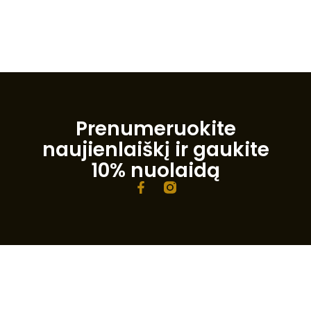
Prenumeruokite
naujienlaiškį ir gaukite
10% nuolaidą
F
a
c
e
b
o
o
k
-
f