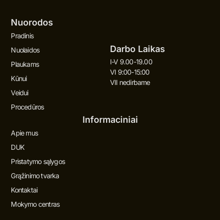
Nuorodos
Pradinis
Darbo Laikas
Nuolaidos
I-V 9.00-19.00
Plaukams
VI 9:00-15:00
Kūnui
VII nedirbame
Veidui
Procedūros
Informaciniai
Apie mus
DUK
Pristatymo sąlygos
Grąžinimo tvarka
Kontaktai
Mokymo centras