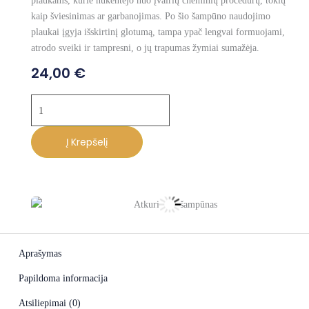
plaukams, kurie nukentėjo nuo įvairių cheminių procedūrų, tokių
kaip šviesinimas ar garbanojimas. Po šio šampūno naudojimo
plaukai įgyja išskirtinį glotumą, tampa ypač lengvai formuojami,
atrodo sveiki ir tampresni, o jų trapumas žymiai sumažėja.
24,00
€
produkto
kiekis:
Atkuriantis
Į Krepšelį
šampūnas
Z
Aprašymas
Papildoma informacija
Atsiliepimai (0)