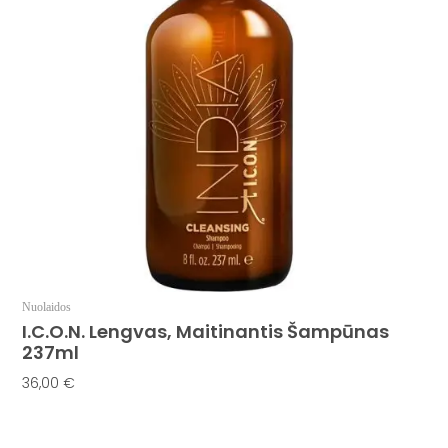
Nuolaidos
I.C.O.N. Lengvas, Maitinantis Šampūnas
237ml
36,00
€
Į Krepšelį