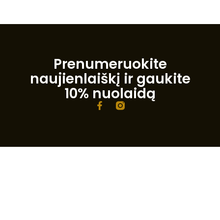
Prenumeruokite
naujienlaiškį ir gaukite
10% nuolaidą
F
a
c
e
b
o
o
k
-
f