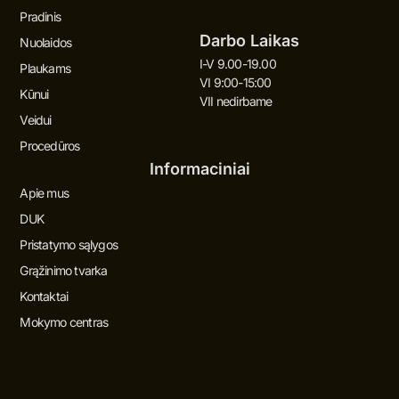
Pradinis
Darbo Laikas
Nuolaidos
I-V 9.00-19.00
Plaukams
VI 9:00-15:00
Kūnui
VII nedirbame
Veidui
Procedūros
Informaciniai
Apie mus
DUK
Pristatymo sąlygos
Grąžinimo tvarka
Kontaktai
Mokymo centras