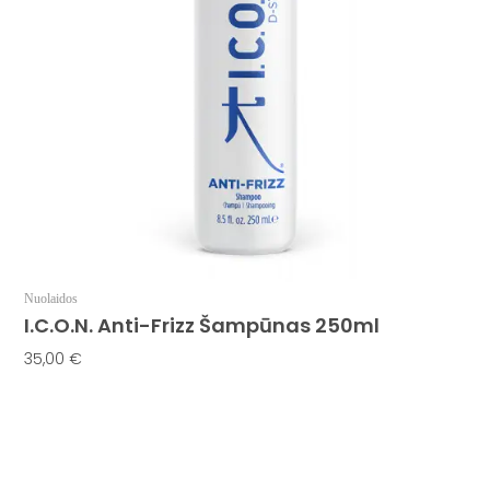
Nuolaidos
I.C.O.N. Anti-Frizz Šampūnas 250ml
35,00
€
Į Krepšelį