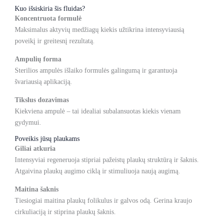
Kuo išsiskiria šis fluidas?
Koncentruota formulė
Maksimalus aktyvių medžiagų kiekis užtikrina intensyviausią
poveikį ir greitesnį rezultatą.
Ampulių forma
Sterilios ampulės išlaiko formulės galingumą ir garantuoja
švariausią aplikaciją.
Tikslus dozavimas
Kiekviena ampulė – tai idealiai subalansuotas kiekis vienam
gydymui.
Poveikis jūsų plaukams
Giliai atkuria
Intensyviai regeneruoja stipriai pažeistų plaukų struktūrą ir šaknis.
Atgaivina plaukų augimo ciklą ir stimuliuoja naują augimą.
Maitina šaknis
Tiesiogiai maitina plaukų folikulus ir galvos odą. Gerina kraujo
cirkuliaciją ir stiprina plaukų šaknis.