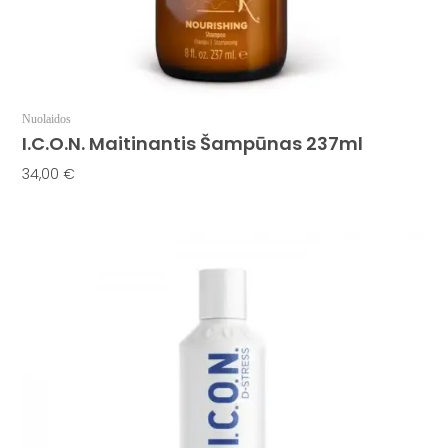
Nuolaidos
I.C.O.N. Maitinantis Šampūnas 237ml
34,00
€
Į Krepšelį