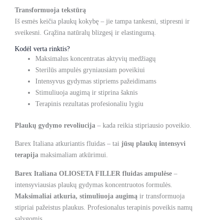
Transformuoja tekstūrą
Iš esmės keičia plaukų kokybę – jie tampa tankesni, stipresni ir
sveikesni. Grąžina natūralų blizgesį ir elastingumą.
Kodėl verta rinktis?
Maksimalus koncentratas aktyvių medžiagų
Sterilūs ampulės gryniausiam poveikiui
Intensyvus gydymas stipriems pažeidimams
Stimuliuoja augimą ir stiprina šaknis
Terapinis rezultatas profesionaliu lygiu
Plaukų gydymo revoliucija
– kada reikia stipriausio poveikio.
Barex Italiana atkuriantis fluidas – tai
jūsų plaukų intensyvi
terapija
maksimaliam atkūrimui.
Barex Italiana OLIOSETA FILLER fluidas ampulėse
–
intensyviausias plaukų gydymas koncentruotos formulės.
Maksimaliai atkuria, stimuliuoja augimą
ir transformuoja
stipriai pažeistus plaukus. Profesionalus terapinis poveikis namų
sąlygomis.