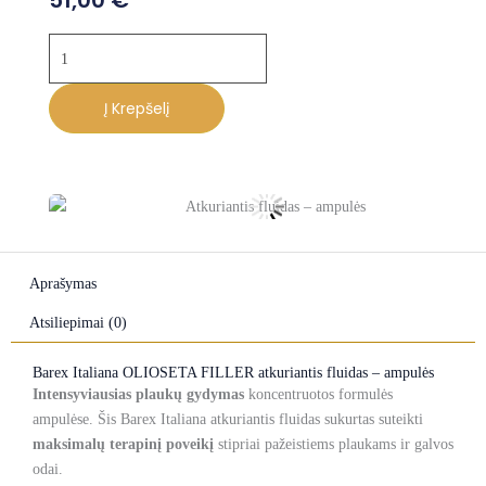
51,00
€
produkto
kiekis:
Atkuriantis
Į Krepšelį
fluidas
–
ampulės
Z
Aprašymas
Atsiliepimai (0)
Barex Italiana OLIOSETA FILLER atkuriantis fluidas – ampulės
Intensyviausias plaukų gydymas
koncentruotos formulės
ampulėse. Šis Barex Italiana atkuriantis fluidas sukurtas suteikti
maksimalų terapinį poveikį
stipriai pažeistiems plaukams ir galvos
odai.