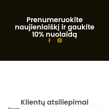
Prenumeruokite
naujienlaiškį ir gaukite
10% nuolaidą
F
a
c
e
b
o
o
k
-
f
Klientų atsiliepimai
Vytautė
Gabr