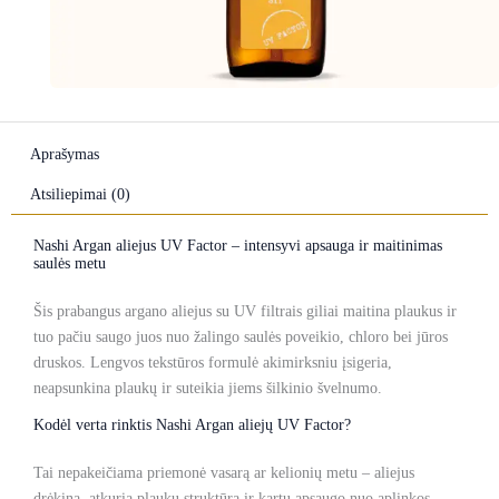
Aprašymas
Atsiliepimai (0)
Nashi Argan aliejus UV Factor – intensyvi apsauga ir maitinimas
saulės metu
Šis prabangus argano aliejus su UV filtrais giliai maitina plaukus ir
tuo pačiu saugo juos nuo žalingo saulės poveikio, chloro bei jūros
druskos. Lengvos tekstūros formulė akimirksniu įsigeria,
neapsunkina plaukų ir suteikia jiems šilkinio švelnumo.
Kodėl verta rinktis Nashi Argan aliejų UV Factor?
Tai nepakeičiama priemonė vasarą ar kelionių metu – aliejus
drėkina, atkuria plaukų struktūrą ir kartu apsaugo nuo aplinkos