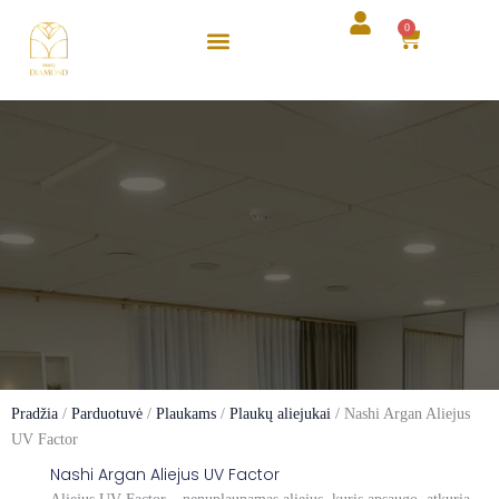
Pereiti
0
Cart
prie
turinio
Pradžia
/
Parduotuvė
/
Plaukams
/
Plaukų aliejukai
/ Nashi Argan Aliejus
UV Factor
Nashi Argan Aliejus UV Factor