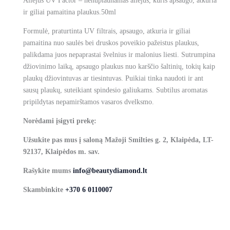
Aliejus UV Factor – nenuplaunamas aliejus, kuris apsaugo, atkuria
ir giliai pamaitina plaukus.50ml
Formulė, praturtinta UV filtrais, apsaugo, atkuria ir giliai
pamaitina nuo saulės bei druskos poveikio pažeistus plaukus,
palikdama juos nepaprastai švelnius ir malonius liesti. Sutrumpina
džiovinimo laiką, apsaugo plaukus nuo karščio šaltinių, tokių kaip
plaukų džiovintuvas ar tiesintuvas. Puikiai tinka naudoti ir ant
sausų plaukų, suteikiant spindesio galiukams. Subtilus aromatas
pripildytas nepamirštamos vasaros dvelksmo.
Norėdami įsigyti prekę:
Užsukite pas mus į saloną Mažoji Smilties g. 2, Klaipėda, LT-
92137, Klaipėdos m. sav.
Rašykite mums
info@beautydiamond.lt
Skambinkite
+370 6 0110007