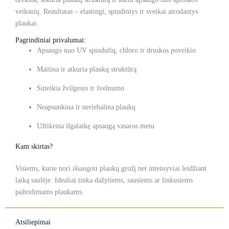
veiksnių. Rezultatas – elastingi, spindintys ir sveikai atrodantys
plaukai.
Pagrindiniai privalumai:
Apsaugo nuo UV spindulių, chloro ir druskos poveikio
Maitina ir atkuria plaukų struktūrą
Suteikia žvilgesio ir švelnumo
Neapsunkina ir neriebalina plaukų
Užtikrina ilgalaikę apsaugą vasaros metu
Kam skirtas?
Visiems, kurie nori išsaugoti plaukų grožį net intensyviai leidžiant
laiką saulėje. Idealiai tinka dažytiems, sausiems ar linkusiems
pažeidimams plaukams.
Atsiliepimai