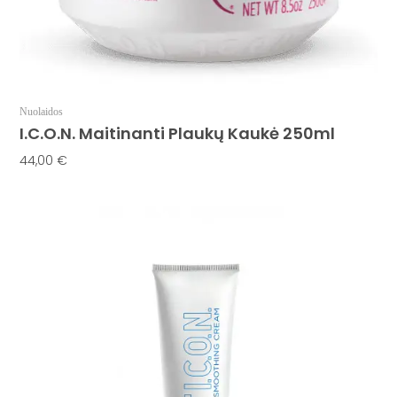
Nuolaidos
I.C.O.N. Maitinanti Plaukų Kaukė 250ml
44,00
€
Į Krepšelį