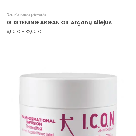
Nenuplaunamos priemonės
GLISTENING ARGAN OIL Arganų Aliejus
8,50
€
–
32,00
€
Pasirinkti Savybes