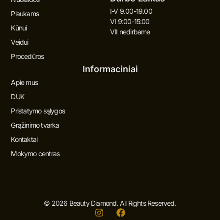
I-V 9.00-19.00
Plaukams
VI 9:00-15:00
Kūnui
VII nedirbame
Veidui
Procedūros
Informaciniai
Apie mus
DUK
Pristatymo sąlygos
Grąžinimo tvarka
Kontaktai
Mokymo centras
© 2026 Beauty Diamond. All Rights Reserved.
I
F