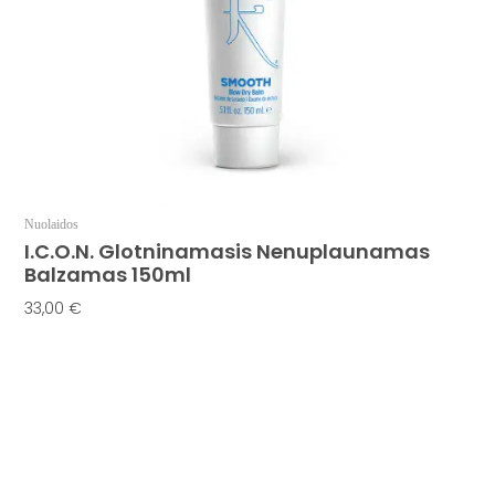
Nuolaidos
I.C.O.N. Glotninamasis Nenuplaunamas
Balzamas 150ml
33,00
€
Į Krepšelį