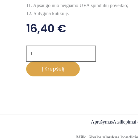
11. Apsaugo nuo neigiamo UVA spindulių poveikio;
12. Sulygina kutikulę.
16,40
€
produkto
kiekis:
Milk_shake
Į Krepšelį
INCREDIBLE
MILK
plaukus
kondicionuojantis
pienelis
150ml
Aprašymas
Atsiliepimai 
Milk_Shake plaukus kondicion