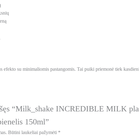
ą
ksnių
seną
ą
 efekto su minimaliomis pastangomis. Tai puiki priemonė tiek kasdieni
rašęs “Milk_shake INCREDIBLE MILK pl
pienelis 150ml”
mas.
Būtini laukeliai pažymėti
*