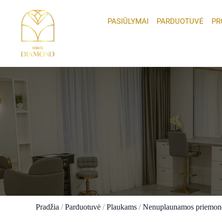
Pereiti
prie
PASIŪLYMAI
PARDUOTUVĖ
PR
turinio
Pradžia
/
Parduotuvė
/
Plaukams
/
Nenuplaunamos priemon