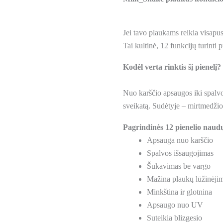
Jei tavo plaukams reikia visapu
Tai kultinė, 12 funkcijų turint
Kodėl verta rinktis šį pienelį?
Nuo karščio apsaugos iki spalvo
sveikatą. Sudėtyje – mirtmedžio,
Pagrindinės 12 pienelio naud
Apsauga nuo karščio
Spalvos išsaugojimas
Šukavimas be vargo
Mažina plaukų lūžinėji
Minkština ir glotnina
Apsaugo nuo UV
Suteikia blizgesio