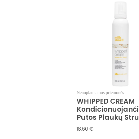
Nenuplaunamos priemonės
WHIPPED CREAM
Kondicionuojanči
Putos Plaukų Stru
18,60
€
Į Krepšelį