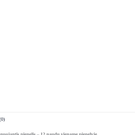
(0)
uojantis pienelis – 12 naudų viename pienelyje