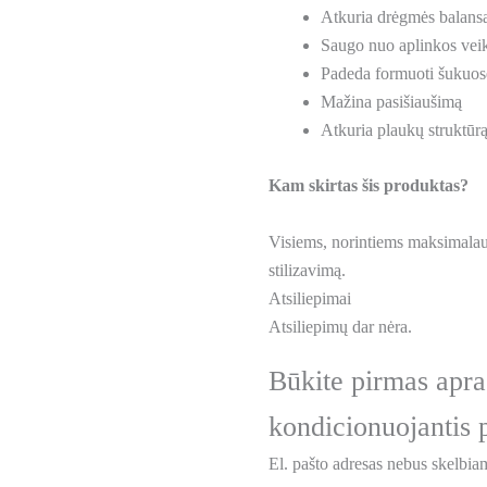
Atkuria drėgmės balans
Saugo nuo aplinkos vei
Padeda formuoti šukuo
Mažina pasišiaušimą
Atkuria plaukų struktūr
Kam skirtas šis produktas?
Visiems, norintiems maksimalaus
stilizavimą.
Atsiliepimai
Atsiliepimų dar nėra.
Būkite pirmas ap
kondicionuojantis 
El. pašto adresas nebus skelbia