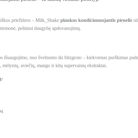
siškos priežiūros – Milk_Shake
plaukus kondicionuojantis pienelis
si
i priemonė, pelniusi daugybę apdovanojimų.
s išsaugojimo, nuo švelnumo iki blizgesio – kiekvienas purškimas paded
 mėlynių, aviečių, mango ir kitų supervaisių ekstraktai.
ų:
mą