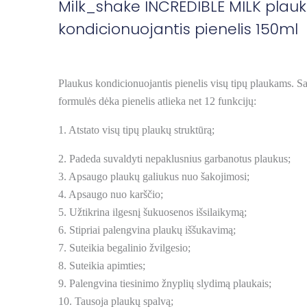
Milk_shake INCREDIBLE MILK plau
kondicionuojantis pienelis 150ml
Plaukus kondicionuojantis pienelis visų tipų plaukams. Sa
formulės dėka pienelis atlieka net 12 funkcijų:
1. Atstato visų tipų plaukų struktūrą;
2. Padeda suvaldyti nepaklusnius garbanotus plaukus;
3. Apsaugo plaukų galiukus nuo šakojimosi;
4. Apsaugo nuo karščio;
5. Užtikrina ilgesnį šukuosenos išsilaikymą;
6. Stipriai palengvina plaukų iššukavimą;
7. Suteikia begalinio žvilgesio;
8. Suteikia apimties;
9. Palengvina tiesinimo žnyplių slydimą plaukais;
10. Tausoja plaukų spalvą;