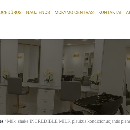
OCEDŪROS
NAUJIENOS
MOKYMO CENTRAS
KONTAKTAI
A
ės
/ Milk_shake INCREDIBLE MILK plaukus kondicionuojantis piene