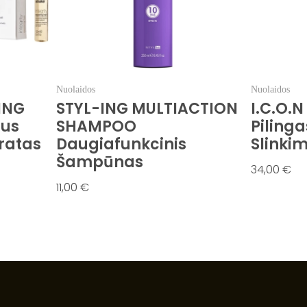
Nuolaidos
Nuolaidos
ING
STYL-ING MULTIACTION
I.C.O.
rus
SHAMPOO
Piling
ratas
Daugiafunkcinis
Slinki
Šampūnas
34,00
€
Į 
11,00
€
Į Krepšelį