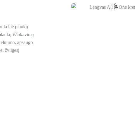
funkcinė plaukų
 plaukų iššukavimą
velnumo, apsaugo
ei žvilgesį