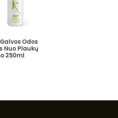
N Galvos Odos
as Nuo Plaukų
mo 250ml
Krepšelį