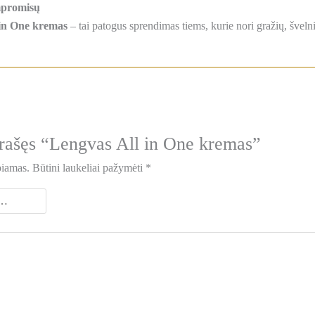
mpromisų
 in One kremas
– tai patogus sprendimas tiems, kurie nori gražių, švelni
rašęs “Lengvas All in One kremas”
biamas.
Būtini laukeliai pažymėti
*