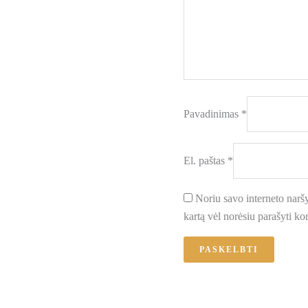
Pavadinimas
*
El. paštas
*
Noriu savo interneto naršyk
kartą vėl norėsiu parašyti k