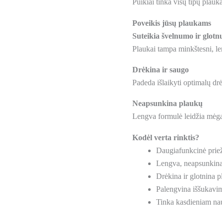
Puikiai tinka visų tipų plauk
Poveikis jūsų plaukams
Suteikia švelnumo ir glot
Plaukai tampa minkštesni, le
Drėkina ir saugo
Padeda išlaikyti optimalų dr
Neapsunkina plaukų
Lengva formulė leidžia mėga
Kodėl verta rinktis?
Daugiafunkcinė prie
Lengva, neapsunkina
Drėkina ir glotnina 
Palengvina iššukavi
Tinka kasdieniam na