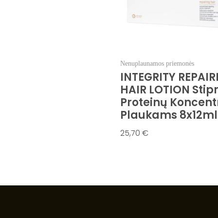
Nenuplaunamos priemonės
INTEGRITY REPAIR
HAIR LOTION Stip
Proteinų Koncent
Plaukams 8x12ml
25,70
€
Į Krepšelį