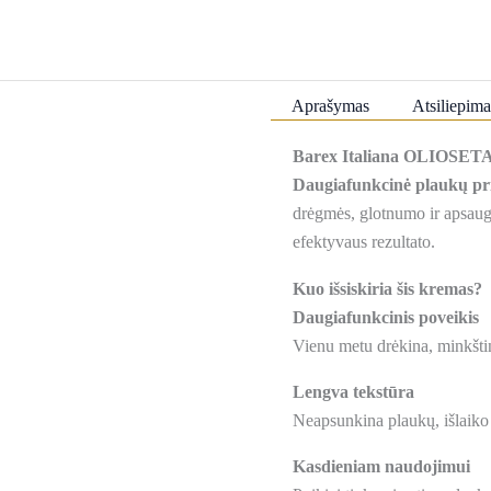
kremas
Aprašymas
Atsiliepima
Barex Italiana OLIOSETA
Daugiafunkcinė plaukų pr
drėgmės, glotnumo ir apsaugo
efektyvaus rezultato.
Kuo išsiskiria šis kremas?
Daugiafunkcinis poveikis
Vienu metu drėkina, minkštin
Lengva tekstūra
Neapsunkina plaukų, išlaiko 
Kasdieniam naudojimui