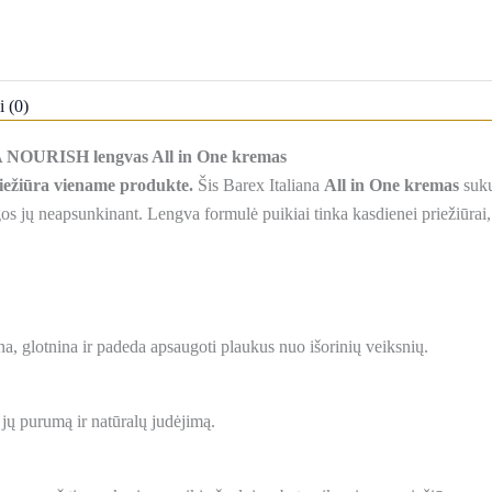
i (0)
 NOURISH lengvas All in One kremas
iežiūra viename produkte.
Šis
Barex Italiana
All in One kremas
suku
s jų neapsunkinant. Lengva formulė puikiai tinka kasdienei priežiūrai, k
a, glotnina ir padeda apsaugoti plaukus nuo išorinių veiksnių.
jų purumą ir natūralų judėjimą.