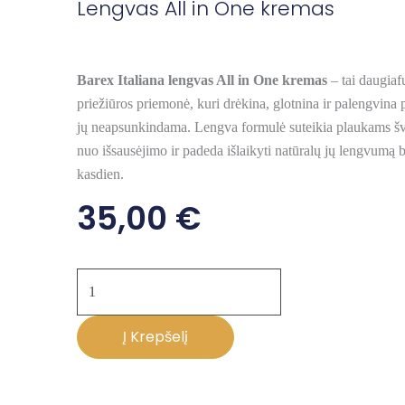
Lengvas All in One kremas
Barex Italiana
lengvas All in One kremas
– tai daugia
priežiūros priemonė, kuri drėkina, glotnina ir palengvina
jų neapsunkindama. Lengva formulė suteikia plaukams š
nuo išsausėjimo ir padeda išlaikyti natūralų jų lengvumą b
kasdien.
35,00
€
produkto
kiekis:
Lengvas
Į Krepšelį
All
in
One