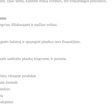
ams, ypač tiems, kuriems reikia švelnios, bet veiksmingos priežiūros.
numo
ngviau iššukuojami ir mažiau veliasi.
ėgmės balansą ir apsaugoti plaukus nuo išsausėjimo.
utis natūraliu plaukų lengvumu ir purumu.
žiūra viename produkte
nti formulė
plaukus
mą
udojimui