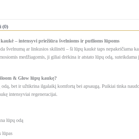
i (0)
aukė – intensyvi priežiūra švelnioms ir putlioms lūpoms
nda švelnumą ar linkusios skilinėti – ši lūpų kaukė taps nepakeičiama ka
amosiomis medžiagomis, ji giliai drėkina ir atstato lūpų odą, suteikdama
s Bloom & Glow lūpų kaukę?
ų odą, bet ir užtikrina ilgalaikį komfortą bei apsaugą. Puikiai tinka naud
ukę intensyviai regeneracijai.
tina lūpų odą
s lūpas