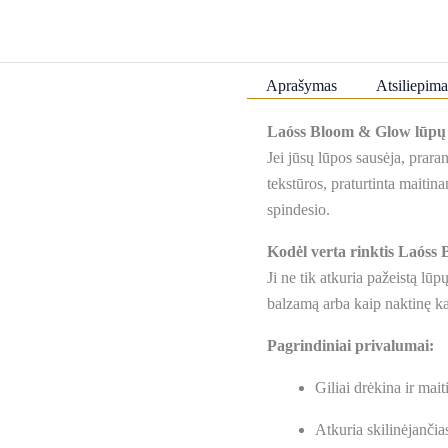
kaukės
(20
vnt.)
Aprašymas
Atsiliepima
Laóss Bloom & Glow lūpų k
Jei jūsų lūpos sausėja, prara
tekstūros, praturtinta maitin
spindesio.
Kodėl verta rinktis Laós
Ji ne tik atkuria pažeistą lūp
balzamą arba kaip naktinę ka
Pagrindiniai privalumai:
Giliai drėkina ir mai
Atkuria skilinėjančia