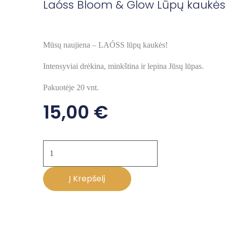
Laóss Bloom & Glow Lūpų kaukės 
Mūsų naujiena – LAÓSS lūpų kaukės!
Intensyviai drėkina, minkština ir lepina Jūsų lūpas.
Pakuotėje 20 vnt.
15,00
€
produkto
kiekis:
Laóss
Į Krepšelį
Bloom
&
Glow
Lūpų