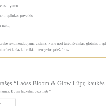
 elastingumo
o ir aplinkos poveikio
r naktį
ė rekomenduojama visiems, kurie nori turėti švelnias, glotnias ir spin
t ar bet kada, kai reikia intensyvios priežiūros.
prašęs “Laóss Bloom & Glow Lūpų kaukės 
biamas.
Būtini laukeliai pažymėti
*