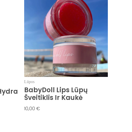
product
has
multiple
variants.
The
options
may
be
chosen
on
the
Lūpos
BabyDoll Lips Lūpų
product
 Hydra
Šveitiklis Ir Kaukė
page
10,00
€
Pasirinkti Savybes