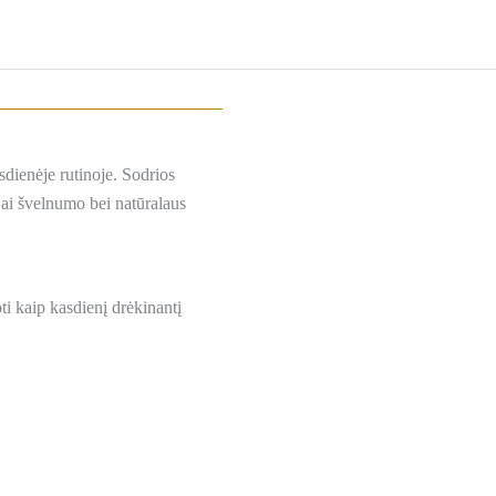
sdienėje rutinoje. Sodrios
 jai švelnumo bei natūralaus
oti kaip kasdienį drėkinantį