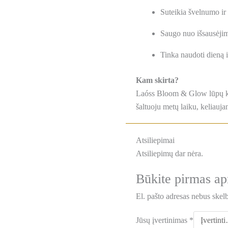
Suteikia švelnumo ir
Saugo nuo išsausėjim
Tinka naudoti dieną i
Kam skirta?
Laóss Bloom & Glow lūpų kauk
šaltuoju metų laiku, keliaujan
Atsiliepimai
Atsiliepimų dar nėra.
Būkite pirmas a
El. pašto adresas nebus skel
Jūsų įvertinimas
*