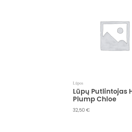
Lūpos
Lūpų Putlintojas
Plump Chloe
32,50
€
Į Krepšelį