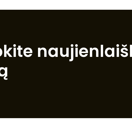
te naujienlaišk
ą