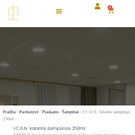
Pereiti
0
Cart
prie
turinio
Pradžia
/
Parduotuvė
/
Plaukams
/
Šampūnai
/ I.C.O.N. Valantis šampūnas
250ml
I.C.O.N. Valantis šampūnas 250ml