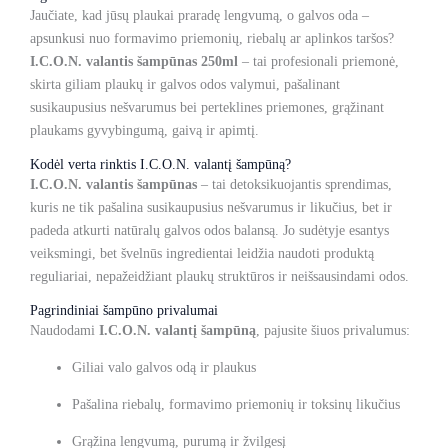
Jaučiate, kad jūsų plaukai praradę lengvumą, o galvos oda –
apsunkusi nuo formavimo priemonių, riebalų ar aplinkos taršos?
I.C.O.N. valantis šampūnas 250ml
– tai profesionali priemonė,
skirta giliam plaukų ir galvos odos valymui, pašalinant
susikaupusius nešvarumus bei perteklines priemones, grąžinant
plaukams gyvybingumą, gaivą ir apimtį.
Kodėl verta rinktis I.C.O.N. valantį šampūną?
I.C.O.N. valantis šampūnas
– tai detoksikuojantis sprendimas,
kuris ne tik pašalina susikaupusius nešvarumus ir likučius, bet ir
padeda atkurti natūralų galvos odos balansą. Jo sudėtyje esantys
veiksmingi, bet švelnūs ingredientai leidžia naudoti produktą
reguliariai, nepažeidžiant plaukų struktūros ir neišsausindami odos.
Pagrindiniai šampūno privalumai
Naudodami
I.C.O.N. valantį šampūną
, pajusite šiuos privalumus:
Giliai valo galvos odą ir plaukus
Pašalina riebalų, formavimo priemonių ir toksinų likučius
Grąžina lengvumą, purumą ir žvilgesį