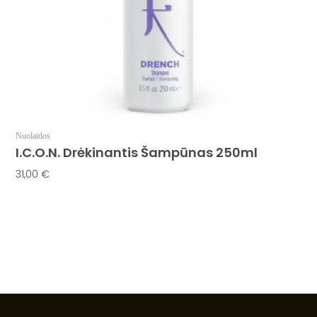
Nuolaidos
I.C.O.N. Drėkinantis Šampūnas 250ml
31,00
€
Į Krepšelį