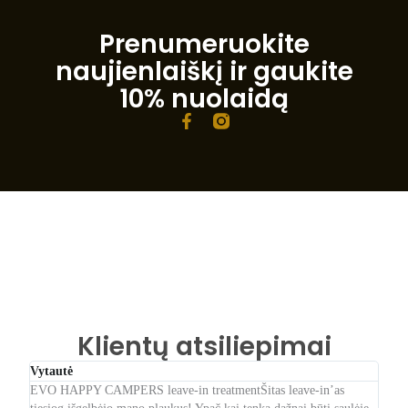
Prenumeruokite
naujienlaiškį ir gaukite
10% nuolaidą
F
a
c
e
b
o
o
k
-
f
Klientų atsiliepimai
Vytautė
Gabr
EVO HAPPY CAMPERS leave-in treatmentŠitas leave-in’as
LOVE