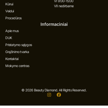
VI 9:00-15:00
Kūnui
VII nedirbame
Veidui
Procedūros
Informaciniai
Apie mus
DUK
Pristatymo sąlygos
Grąžinimo tvarka
Kontaktai
Mokymo centras
© 2026 Beauty Diamond. All Rights Reserved.
I
F
n
a
s
c
t
e