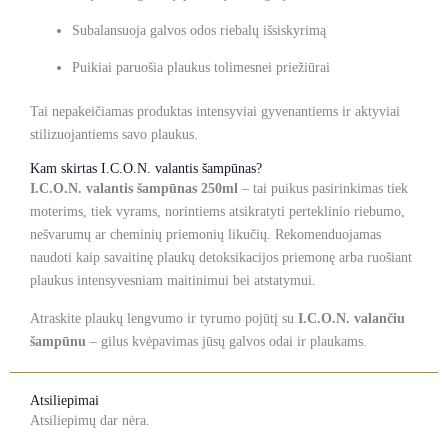
Subalansuoja galvos odos riebalų išsiskyrimą
Puikiai paruošia plaukus tolimesnei priežiūrai
Tai nepakeičiamas produktas intensyviai gyvenantiems ir aktyviai
stilizuojantiems savo plaukus.
Kam skirtas I.C.O.N. valantis šampūnas?
I.C.O.N. valantis šampūnas 250ml
– tai puikus pasirinkimas tiek
moterims, tiek vyrams, norintiems atsikratyti perteklinio riebumo,
nešvarumų ar cheminių priemonių likučių. Rekomenduojamas
naudoti kaip savaitinę plaukų detoksikacijos priemonę arba ruošiant
plaukus intensyvesniam maitinimui bei atstatymui.
Atraskite plaukų lengvumo ir tyrumo pojūtį su
I.C.O.N. valančiu
šampūnu
– gilus kvėpavimas jūsų galvos odai ir plaukams.
Atsiliepimai
Atsiliepimų dar nėra.