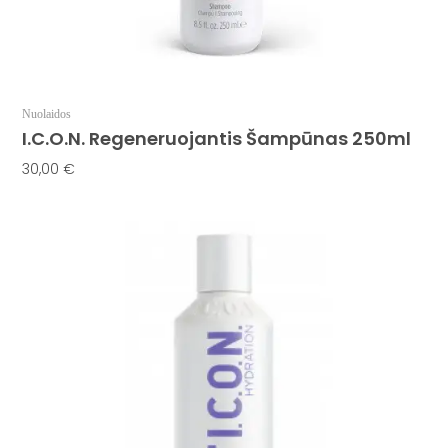
Nuolaidos
I.C.O.N. Regeneruojantis Šampūnas 250ml
30,00
€
Į Krepšelį