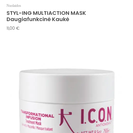
Nuolaidos
STYL-ING MULTIACTION MASK
Daugiafunkcinė Kaukė
11,00
€
Į Krepšelį