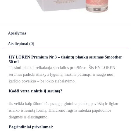
Aprašymas
Atsiliepimai (0)
HY LOREN Premium Nr.3 – tiesintų plaukų serumas Smoother
50 ml
Tiesinti plaukai reikalauja specialios priežiūros. Šis HY LOREN
serumas padeda išlaikyti lygumą, mažina pūtimąsi ir saugo nuo
karščio poveikio – be jokio riebalavimo.
Kodėl verta rinktis šį serumą?
Jis veikia kaip šiluminė apsauga, glotnina plaukų paviršių ir ilgiau
išlaiko ištiesintą formą. Hialurono rūgštis suteikia papildomos
drėgmės ir elastingumo.
Pagrindiniai privalumai: