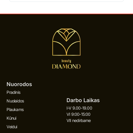
Nuorodos
Pradinis
Darbo Laikas
Nuolaidos
I-V 9.00-19.00
Plaukams
VI 9:00-15:00
Kūnui
VII nedirbame
Veidui