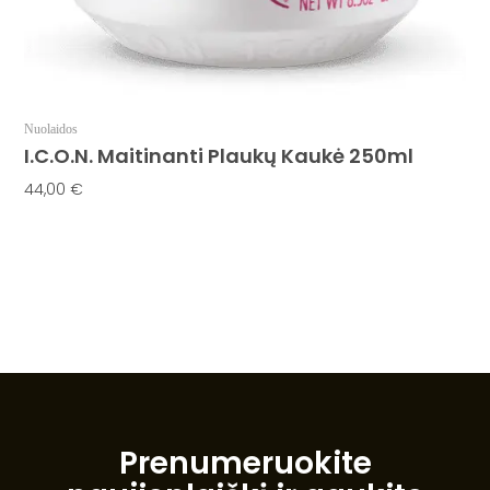
Nuolaidos
I.C.O.N. Maitinanti Plaukų Kaukė 250ml
44,00
€
Į Krepšelį
Prenumeruokite