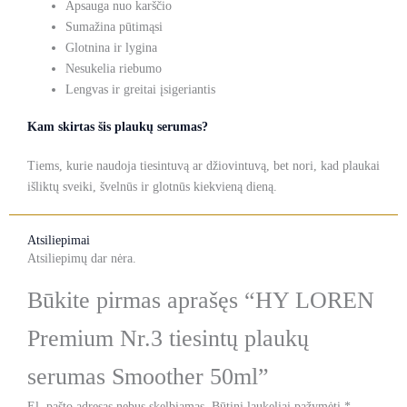
Apsauga nuo karščio
Sumažina pūtimąsi
Glotnina ir lygina
Nesukelia riebumo
Lengvas ir greitai įsigeriantis
Kam skirtas šis plaukų serumas?
Tiems, kurie naudoja tiesintuvą ar džiovintuvą, bet nori, kad plaukai
išliktų sveiki, švelnūs ir glotnūs kiekvieną dieną.
Atsiliepimai
Atsiliepimų dar nėra.
Būkite pirmas aprašęs “HY LOREN
Premium Nr.3 tiesintų plaukų
serumas Smoother 50ml”
El. pašto adresas nebus skelbiamas.
Būtini laukeliai pažymėti
*