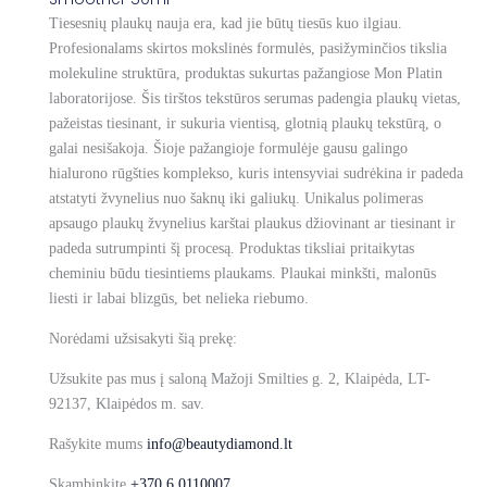
Tiesesnių plaukų nauja era, kad jie būtų tiesūs kuo ilgiau.
Profesionalams skirtos mokslinės formulės, pasižyminčios tikslia
molekuline struktūra, produktas sukurtas pažangiose Mon Platin
laboratorijose. Šis tirštos tekstūros serumas padengia plaukų vietas,
pažeistas tiesinant, ir sukuria vientisą, glotnią plaukų tekstūrą, o
galai nesišakoja. Šioje pažangioje formulėje gausu galingo
hialurono rūgšties komplekso, kuris intensyviai sudrėkina ir padeda
atstatyti žvynelius nuo šaknų iki galiukų. Unikalus polimeras
apsaugo plaukų žvynelius karštai plaukus džiovinant ar tiesinant ir
padeda sutrumpinti šį procesą. Produktas tiksliai pritaikytas
cheminiu būdu tiesintiems plaukams. Plaukai minkšti, malonūs
liesti ir labai blizgūs, bet nelieka riebumo.
Norėdami užsisakyti šią prekę:
Užsukite pas mus į saloną Mažoji Smilties g. 2, Klaipėda, LT-
92137, Klaipėdos m. sav.
Rašykite mums
info@beautydiamond.lt
Skambinkite
+370 6 0110007