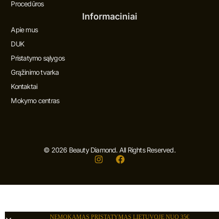
Procedūros
Informaciniai
Apie mus
DUK
Pristatymo sąlygos
Grąžinimo tvarka
Kontaktai
Mokymo centras
© 2026 Beauty Diamond. All Rights Reserved.
I
F
n
a
s
c
t
e
a
b
g
o
r
o
NEMOKAMAS PRISTATYMAS LIETUVOJE NUO 35€