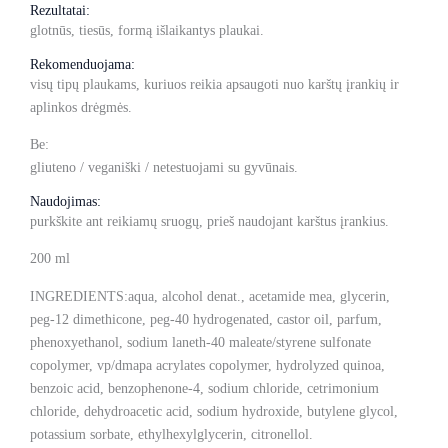
Rezultatai:
glotnūs, tiesūs, formą išlaikantys plaukai.
Rekomenduojama:
visų tipų plaukams, kuriuos reikia apsaugoti nuo karštų įrankių ir
aplinkos drėgmės.
Be:
gliuteno / veganiški / netestuojami su gyvūnais.
Naudojimas:
purkškite ant reikiamų sruogų, prieš naudojant karštus įrankius.
200 ml
INGREDIENTS:aqua, alcohol denat., acetamide mea, glycerin,
peg-12 dimethicone, peg-40 hydrogenated, castor oil, parfum,
phenoxyethanol, sodium laneth-40 maleate/styrene sulfonate
copolymer, vp/dmapa acrylates copolymer, hydrolyzed quinoa,
benzoic acid, benzophenone-4, sodium chloride, cetrimonium
chloride, dehydroacetic acid, sodium hydroxide, butylene glycol,
potassium sorbate, ethylhexylglycerin, citronellol.