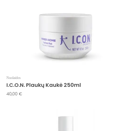
Nuolaidos
I.C.O.N. Plaukų Kaukė 250ml
40,00
€
Į Krepšelį