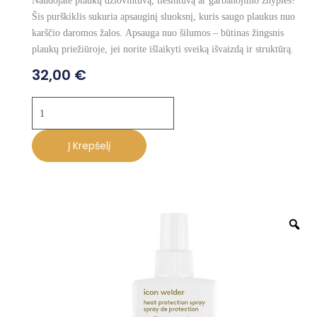
Naudojate plaukų džiovintuvą, tiesintuvą ar garbanojimo žnyples?
Šis purškiklis sukuria apsauginį sluoksnį, kuris saugo plaukus nuo
karščio daromos žalos.
Apsauga nuo šilumos – būtinas žingsnis
plaukų priežiūroje, jei norite išlaikyti sveiką išvaizdą ir struktūrą.
32,00
€
produkto
kiekis:
EVO
Į Krepšelį
purškalas
–
apsauga
nuo
Z
karščio