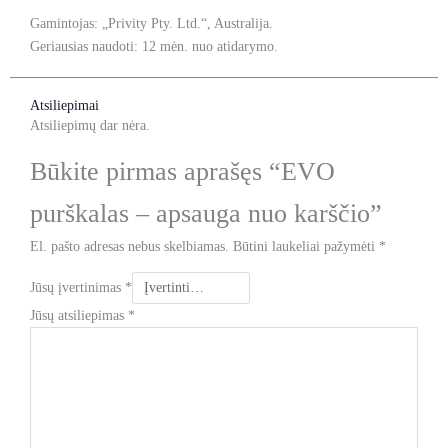
Gamintojas: „Privity Pty. Ltd.“, Australija.
Geriausias naudoti: 12 mėn. nuo atidarymo.
Atsiliepimai
Atsiliepimų dar nėra.
Būkite pirmas aprašęs “EVO
purškalas – apsauga nuo karščio”
El. pašto adresas nebus skelbiamas.
Būtini laukeliai pažymėti
*
Jūsų įvertinimas
*
Jūsų atsiliepimas
*