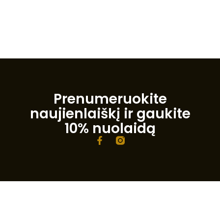
Prenumeruokite
naujienlaiškį ir gaukite
10% nuolaidą
F
a
c
e
b
o
o
k
-
f