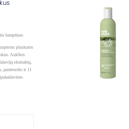
kus
tis šampūnas
r trapiems plaukams
aukus. Aukštos
alavijų ekstraktų,
o, pantenolio ir 11
sipalaidavimo
ce
nge:
00 €