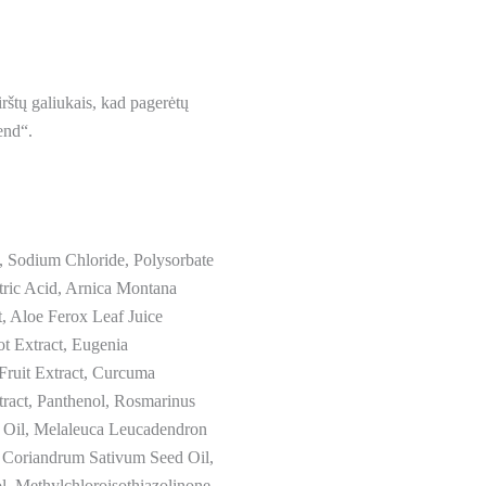
irštų galiukais, kad pagerėtų
end“.
 Sodium Chloride, Polysorbate
tric Acid, Arnica Montana
t, Aloe Ferox Leaf Juice
t Extract, Eugenia
Fruit Extract, Curcuma
tract, Panthenol, Rosmarinus
f Oil, Melaleuca Leucadendron
l, Coriandrum Sativum Seed Oil,
l, Methylchloroisothiazolinone,