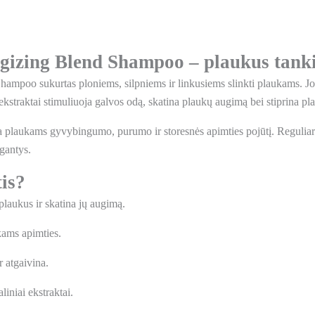
gizing Blend Shampoo – plaukus tank
ampoo sukurtas ploniems, silpniems ir linkusiems slinkti plaukams. Jo 
 ekstraktai stimuliuoja galvos odą, skatina plaukų augimą bei stiprina pl
a plaukams gyvybingumo, purumo ir storesnės apimties pojūtį. Reguliar
lgantys.
tis?
 plaukus ir skatina jų augimą.
kams apimties.
r atgaivina.
iniai ekstraktai.