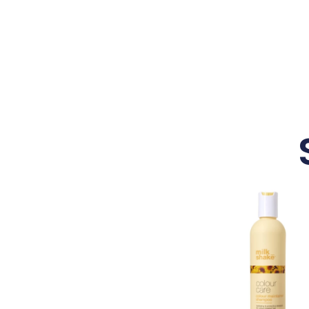
Price
range:
16,40 €
through
38,10 €