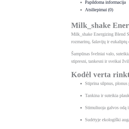
Papildoma informacija
Atsiliepimai (0)
Milk_shake Ener
Milk_shake Energizing Blend Sh
rozmarinų, šalavijų ir eukaliptų
Šampūnas švelniai valo, suteiki
stipresni, tankesni ir sveikai žvi
Kodėl verta rink
Stiprina silpnus, plonus
Tankina ir suteikia plau
Stimuliuoja galvos odą i
Sudėtyje ekologiški augal