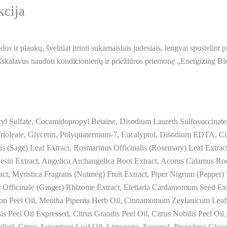
kcija
os ir plaukų, švelniai įtrinti sukamaisiais judesiais, lengvai spustelint p
Išskalavus naudoti kondicionierių ir priežiūros priemonę „Energizing Bl
 Sulfate, Cocamidopropyl Betaine, Disodium Laureth Sulfosuccinate,
ioleate, Glycerin, Polyquaternium-7, Eucalyptol, Disodium EDTA, Ci
lis (Sage) Leaf Extract, Rosmarinus Officinalis (Rosemary) Leaf Extrac
sin Extract, Angelica Archangelica Root Extract, Acorus Calamus Roo
ct, Myristica Fragrans (Nutmeg) Fruit Extract, Piper Nigrum (Pepper) 
r Officinale (Ginger) Rhizome Extract, Elettaria Cardamomum Seed Ex
Limon Peel Oil, Mentha Piperita Herb Oil, Cinnamomum Zeylanicum Lea
sis Peel Oil Expressed, Citrus Grandis Peel Oil, Citrus Nobilis Peel Oi
stilled, Citrus Aurantium Leaf Oil, Limonene, Eugenol, Propylene Glyco