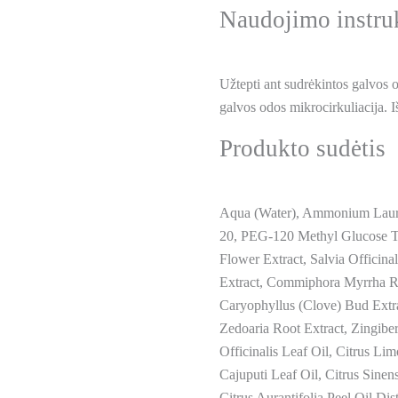
Naudojimo instru
Užtepti ant sudrėkintos galvos od
galvos odos mikrocirkuliacija. 
Produkto sudėtis
Aqua (Water), Ammonium Lauryl
20, PEG-120 Methyl Glucose Tr
Flower Extract, Salvia Officina
Extract, Commiphora Myrrha Re
Caryophyllus (Clove) Bud Extra
Zedoaria Root Extract, Zingibe
Officinalis Leaf Oil, Citrus 
Cajuputi Leaf Oil, Citrus Sinen
Citrus Aurantifolia Peel Oil Di