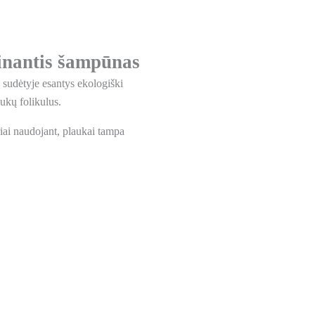
inantis šampūnas
sudėtyje esantys ekologiški
aukų folikulus.
iai naudojant, plaukai tampa