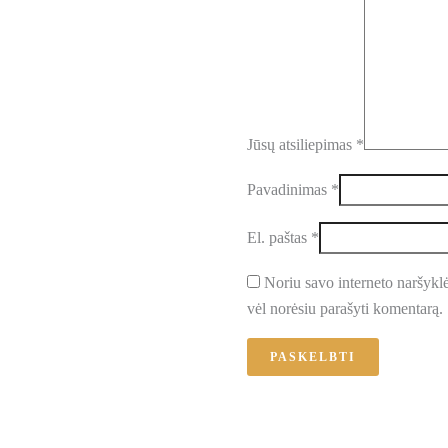
Jūsų atsiliepimas
*
Pavadinimas
*
El. paštas
*
Noriu savo interneto naršyklėj
vėl norėsiu parašyti komentarą.