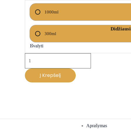
Th
ENERGIZING
42
BLEND
1000ml
SHAMPOO
plaukus
300ml
tankinantis
šampūnas
Išvalyti
Į Krepšelį
Aprašymas