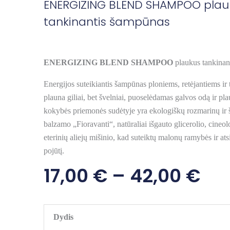
ENERGIZING BLEND SHAMPOO plau
tankinantis šampūnas
ENERGIZING BLEND SHAMPOO
plaukus tankinan
Energijos suteikiantis šampūnas ploniems, retėjantiems i
plauna giliai, bet švelniai, puoselėdamas galvos odą ir pl
kokybės priemonės sudėtyje yra ekologiškų rozmarinų ir š
balzamo „Fioravanti“, natūraliai išgauto glicerolio, cineol
eterinių aliejų mišinio, kad suteiktų malonų ramybės ir at
pojūtį.
Pri
17,00
€
–
42,00
€
Ra
17,
produkto
Dydis
kiekis: