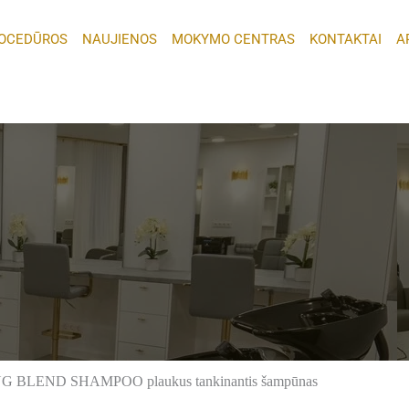
OCEDŪROS
NAUJIENOS
MOKYMO CENTRAS
KONTAKTAI
A
G BLEND SHAMPOO plaukus tankinantis šampūnas