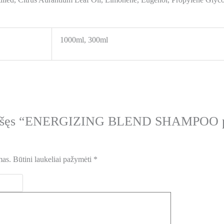
1000ml, 300ml
prašęs “ENERGIZING BLEND SHAMPOO pla
mas.
Būtini laukeliai pažymėti
*