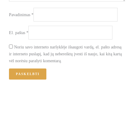
Pavadinimas
*
El. paštas
*
Noriu savo interneto naršyklėje išsaugoti vardą, el. pašto adresą
ir interneto puslapį, kad jų nebereiktų įvesti iš naujo, kai kitą kartą
vėl norėsiu parašyti komentarą.