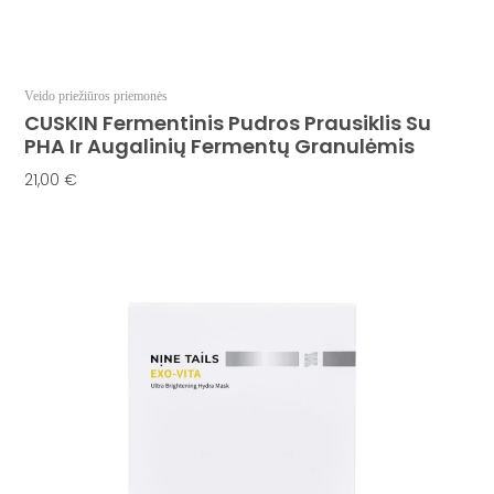
Veido priežiūros priemonės
CUSKIN Fermentinis Pudros Prausiklis Su
PHA Ir Augalinių Fermentų Granulėmis
21,00
€
Į Krepšelį