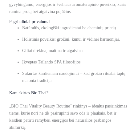
gyvybingumo, energijos ir švelnaus aromaterapinio poveikio, kuris
ramina protą bei atgaivina pojūčius.
Pagrindiniai privalumai:
Natūralūs, ekologiški ingredientai be cheminių priedų.
Holistinis poveikis: grožiui, kūnui ir vidinei harmonijai.
Giliai drėkina, maitina ir atgaivina.
Įkvėptas Tailando SPA filosofijos.
Sukurtas kasdieniam naudojimui – kad grožio ritualai taptų
malonia tradicija.
Kam skirtas Bio Thai?
„BIO Thai Vitality Beauty Routine“ rinkinys – idealus pasirinkimas
tiems, kurie nori ne tik pasirūpinti savo oda ir plaukais, bet ir
kasdien patirti ramybės, energijos bei natūralios prabangos
akimirką.