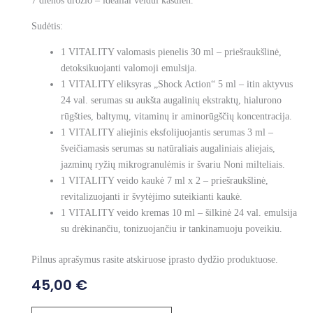
7 dienos drožio – idealiai veidui kasdien.
Sudėtis:
1 VITALITY valomasis pienelis 30 ml – priešraukšlinė,
detoksikuojanti valomoji emulsija.
1 VITALITY eliksyras „Shock Action“ 5 ml – itin aktyvus
24 val. serumas su aukšta augalinių ekstraktų, hialurono
rūgšties, baltymų, vitaminų ir aminorūgščių koncentracija.
1 VITALITY aliejinis eksfolijuojantis serumas 3 ml –
šveičiamasis serumas su natūraliais augaliniais aliejais,
jazminų ryžių mikrogranulėmis ir švariu Noni milteliais.
1 VITALITY veido kaukė 7 ml x 2 – priešraukšlinė,
revitalizuojanti ir švytėjimo suteikianti kaukė.
1 VITALITY veido kremas 10 ml – šilkinė 24 val. emulsija
su drėkinančiu, tonizuojančiu ir tankinamuoju poveikiu.
Pilnus aprašymus rasite atskiruose įprasto dydžio produktuose.
45,00
€