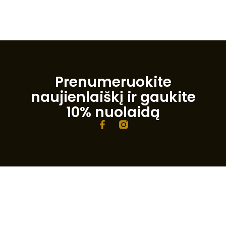
Prenumeruokite
naujienlaiškį ir gaukite
10% nuolaidą
F
a
c
e
b
o
o
k
-
f