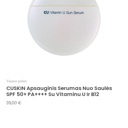
Vasaros prekės
CUSKIN Apsauginis Serumas Nuo Saulės
SPF 50+ PA++++ Su Vitaminu U Ir B12
39,00
€
Į Krepšelį