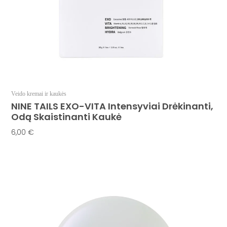
Veido kremai ir kaukės
NINE TAILS EXO-VITA Intensyviai Drėkinanti,
Odą Skaistinanti Kaukė
6,00
€
Į Krepšelį