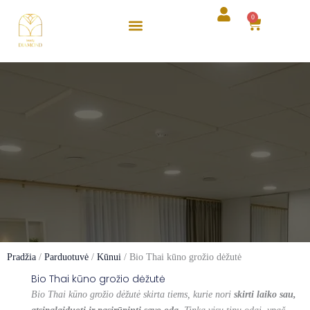
Pereiti
0
Cart
prie
turinio
Pradžia
/
Parduotuvė
/
Kūnui
/ Bio Thai kūno grožio dėžutė
Bio Thai kūno grožio dėžutė
Bio Thai kūno grožio dėžutė skirta tiems, kurie nori
skirti laiko sau,