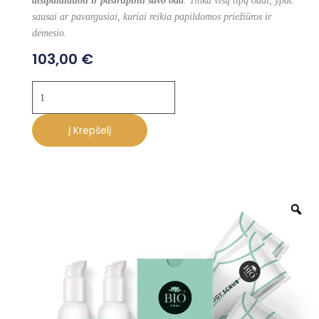
atsipalaiduoti ir pasirūpinti savo oda
. Tinka visų tipų odai, ypač
sausai ar pavargusiai, kuriai reikia papildomos priežiūros ir
dėmesio.
103,00
€
produkto
kiekis:
Bio
Į Krepšelį
Thai
kūno
grožio
dėžutė
Z