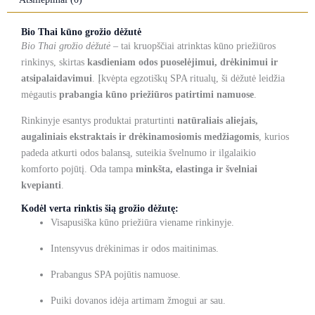
Bio Thai kūno grožio dėžutė
Bio Thai grožio dėžutė
– tai kruopščiai atrinktas kūno priežiūros
rinkinys, skirtas
kasdieniam odos puoselėjimui, drėkinimui ir
atsipalaidavimui
. Įkvėpta egzotiškų SPA ritualų, ši dėžutė leidžia
mėgautis
prabangia kūno priežiūros patirtimi namuose
.
Rinkinyje esantys produktai praturtinti
natūraliais aliejais,
augaliniais ekstraktais ir drėkinamosiomis medžiagomis
, kurios
padeda atkurti odos balansą, suteikia švelnumo ir ilgalaikio
komforto pojūtį. Oda tampa
minkšta, elastinga ir švelniai
kvepianti
.
Kodėl verta rinktis šią grožio dėžutę:
Visapusiška kūno priežiūra viename rinkinyje.
Intensyvus drėkinimas ir odos maitinimas.
Prabangus SPA pojūtis namuose.
Puiki dovanos idėja artimam žmogui ar sau.