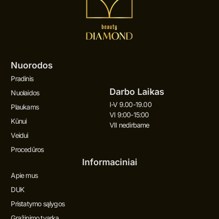
Nuorodos
Pradinis
Darbo Laikas
Nuolaidos
I-V 9.00-19.00
Plaukams
VI 9:00-15:00
Kūnui
VII nedirbame
Veidui
Procedūros
Informaciniai
Apie mus
DUK
Pristatymo sąlygos
Grąžinimo tvarka