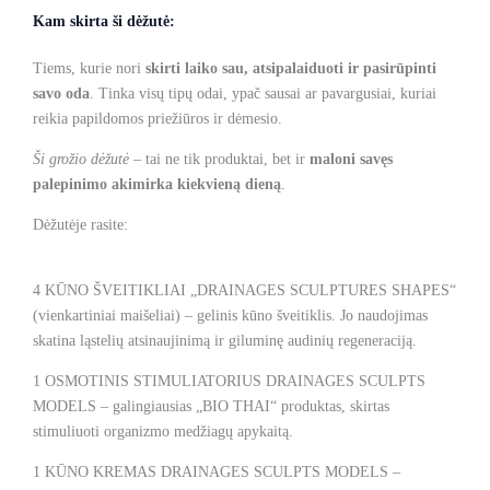
Kam skirta ši dėžutė:
Tiems, kurie nori
skirti laiko sau, atsipalaiduoti ir pasirūpinti
savo oda
. Tinka visų tipų odai, ypač sausai ar pavargusiai, kuriai
reikia papildomos priežiūros ir dėmesio.
Ši grožio dėžutė
– tai ne tik produktai, bet ir
maloni savęs
palepinimo akimirka kiekvieną dieną
.
Dėžutėje rasite:
4 KŪNO ŠVEITIKLIAI „DRAINAGES SCULPTURES SHAPES“
(vienkartiniai maišeliai) – gelinis kūno šveitiklis. Jo naudojimas
skatina ląstelių atsinaujinimą ir giluminę audinių regeneraciją.
1 OSMOTINIS STIMULIATORIUS DRAINAGES SCULPTS
MODELS – galingiausias „BIO THAI“ produktas, skirtas
stimuliuoti organizmo medžiagų apykaitą.
1 KŪNO KREMAS DRAINAGES SCULPTS MODELS –