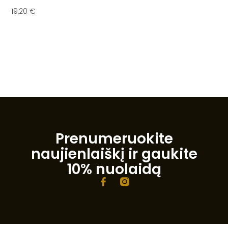
19,20
€
Į Krepšelį
Prenumeruokite
naujienlaiškį ir gaukite
10% nuolaidą
F
a
c
e
b
o