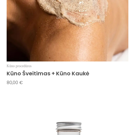
Kūno procedūros
Kūno Šveitimas + Kūno Kaukė
80,00
€
Į Krepšelį