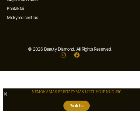
Kontaktai
Mokymo centras
© 2026 Beauty Diamond. All Rights Reserved.
I
F
n
a
s
c
t
e
a
b
g
o
r
o
NEMOKAMAS PRISTATYMAS LIETUVOJE NUO 35€
a
k
m
Rinktis