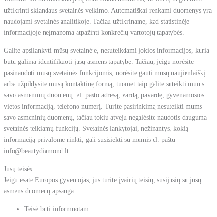
užtikrinti sklandaus svetainės veikimo. Automatiškai renkami duomenys yra
naudojami svetainės analitikoje. Tačiau užtikriname, kad statistinėje
informacijoje neįmanoma atpažinti konkrečių vartotojų tapatybės.
Galite apsilankyti mūsų svetainėje, nesuteikdami jokios informacijos, kuria
būtų galima identifikuoti jūsų asmens tapatybę. Tačiau, jeigu norėsite
pasinaudoti mūsų svetainės funkcijomis, norėsite gauti mūsų naujienlaiškį
arba užpildysite mūsų kontaktinę formą, tuomet taip galite suteikti mums
savo asmeninių duomenų: el. pašto adresą, vardą, pavardę, gyvenamosios
vietos informaciją, telefono numerį. Turite pasirinkimą nesuteikti mums
savo asmeninių duomenų, tačiau tokiu atveju negalėsite naudotis dauguma
svetainės teikiamų funkcijų. Svetainės lankytojai, nežinantys, kokią
informaciją privalome rinkti, gali susisiekti su mumis el. paštu
info@beautydiamond.lt.
Jūsų teisės:
Jeigu esate Europos gyventojas, jūs turite įvairių teisių, susijusių su jūsų
asmens duomenų apsauga:
Teisė būti informuotam.