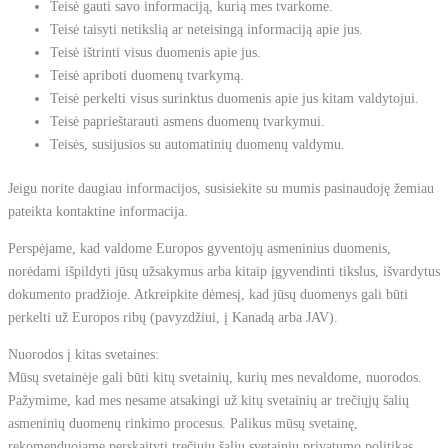
Teisė gauti savo informaciją, kurią mes tvarkome.
Teisė taisyti netikslią ar neteisingą informaciją apie jus.
Teisė ištrinti visus duomenis apie jus.
Teisė apriboti duomenų tvarkymą.
Teisė perkelti visus surinktus duomenis apie jus kitam valdytojui.
Teisė paprieštarauti asmens duomenų tvarkymui.
Teisės, susijusios su automatinių duomenų valdymu.
Jeigu norite daugiau informacijos, susisiekite su mumis pasinaudoję žemiau
pateikta kontaktine informacija.
Perspėjame, kad valdome Europos gyventojų asmeninius duomenis,
norėdami išpildyti jūsų užsakymus arba kitaip įgyvendinti tikslus, išvardytus
dokumento pradžioje. Atkreipkite dėmesį, kad jūsų duomenys gali būti
perkelti už Europos ribų (pavyzdžiui, į Kanadą arba JAV).
Nuorodos į kitas svetaines:
Mūsų svetainėje gali būti kitų svetainių, kurių mes nevaldome, nuorodos.
Pažymime, kad mes nesame atsakingi už kitų svetainių ar trečiųjų šalių
asmeninių duomenų rinkimo procesus. Palikus mūsų svetainę,
rekomenduojame perskaityti trečiųjų šalių svetainių privatumo politikas.