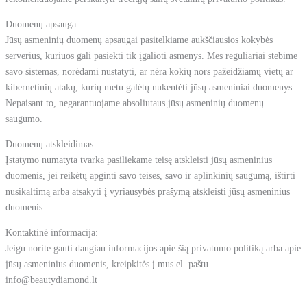
Duomenų apsauga:
Jūsų asmeninių duomenų apsaugai pasitelkiame aukščiausios kokybės
serverius, kuriuos gali pasiekti tik įgalioti asmenys. Mes reguliariai stebime
savo sistemas, norėdami nustatyti, ar nėra kokių nors pažeidžiamų vietų ar
kibernetinių atakų, kurių metu galėtų nukentėti jūsų asmeniniai duomenys.
Nepaisant to, negarantuojame absoliutaus jūsų asmeninių duomenų
saugumo.
Duomenų atskleidimas:
Įstatymo numatyta tvarka pasiliekame teisę atskleisti jūsų asmeninius
duomenis, jei reikėtų apginti savo teises, savo ir aplinkinių saugumą, ištirti
nusikaltimą arba atsakyti į vyriausybės prašymą atskleisti jūsų asmeninius
duomenis.
Kontaktinė informacija:
Jeigu norite gauti daugiau informacijos apie šią privatumo politiką arba apie
jūsų asmeninius duomenis, kreipkitės į mus el. paštu
info@beautydiamond.lt