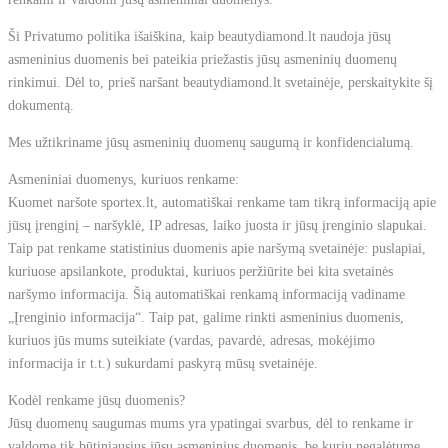
Ši Privatumo politika išaiškina, kaip beautydiamond.lt naudoja jūsų
asmeninius duomenis bei pateikia priežastis jūsų asmeninių duomenų
rinkimui. Dėl to, prieš naršant beautydiamond.lt svetainėje, perskaitykite šį
dokumentą.
Mes užtikriname jūsų asmeninių duomenų saugumą ir konfidencialumą.
Asmeniniai duomenys, kuriuos renkame:
Kuomet naršote sportex.lt, automatiškai renkame tam tikrą informaciją apie
jūsų įrenginį – naršyklė, IP adresas, laiko juosta ir jūsų įrenginio slapukai.
Taip pat renkame statistinius duomenis apie naršymą svetainėje: puslapiai,
kuriuose apsilankote, produktai, kuriuos peržiūrite bei kita svetainės
naršymo informacija. Šią automatiškai renkamą informaciją vadiname
„Įrenginio informacija“. Taip pat, galime rinkti asmeninius duomenis,
kuriuos jūs mums suteikiate (vardas, pavardė, adresas, mokėjimo
informacija ir t.t.) sukurdami paskyrą mūsų svetainėje.
Kodėl renkame jūsų duomenis?
Jūsų duomenų saugumas mums yra ypatingai svarbus, dėl to renkame ir
valdome tik būtiniausius jūsų asmeninius duomenis, be kurių negalėtume