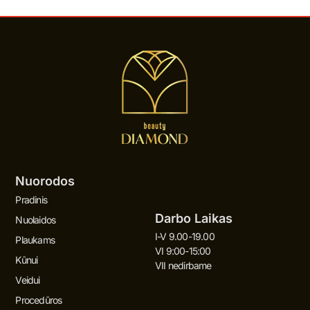
Nuorodos
Pradinis
Darbo Laikas
Nuolaidos
I-V 9.00-19.00
Plaukams
VI 9:00-15:00
Kūnui
VII nedirbame
Veidui
Procedūros