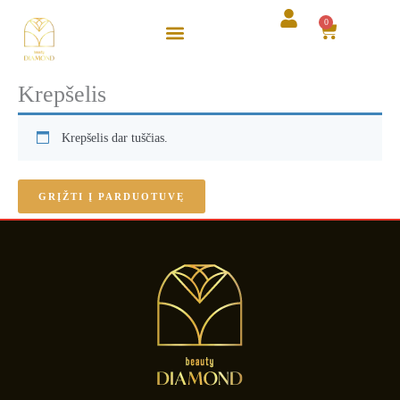
Pereiti
0
Cart
prie
turinio
Krepšelis
Krepšelis dar tuščias.
GRĮŽTI Į PARDUOTUVĘ