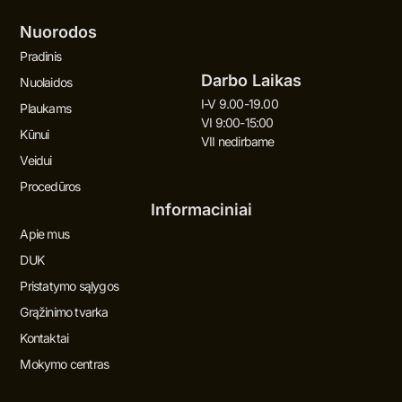
Nuorodos
Pradinis
Darbo Laikas
Nuolaidos
I-V 9.00-19.00
Plaukams
VI 9:00-15:00
Kūnui
VII nedirbame
Veidui
Procedūros
Informaciniai
Apie mus
DUK
Pristatymo sąlygos
Grąžinimo tvarka
Kontaktai
Mokymo centras