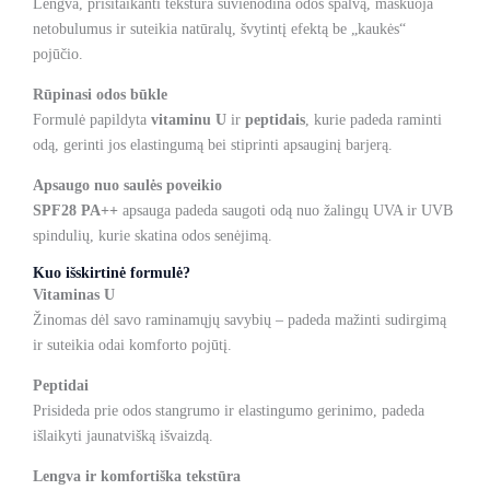
Lengva, prisitaikanti tekstūra suvienodina odos spalvą, maskuoja
netobulumus ir suteikia natūralų, švytintį efektą be „kaukės“
pojūčio.
Rūpinasi odos būkle
Formulė papildyta
vitaminu U
ir
peptidais
, kurie padeda raminti
odą, gerinti jos elastingumą bei stiprinti apsauginį barjerą.
Apsaugo nuo saulės poveikio
SPF28 PA++
apsauga padeda saugoti odą nuo žalingų UVA ir UVB
spindulių, kurie skatina odos senėjimą.
Kuo išskirtinė formulė?
Vitaminas U
Žinomas dėl savo raminamųjų savybių – padeda mažinti sudirgimą
ir suteikia odai komforto pojūtį.
Peptidai
Prisideda prie odos stangrumo ir elastingumo gerinimo, padeda
išlaikyti jaunatvišką išvaizdą.
Lengva ir komfortiška tekstūra