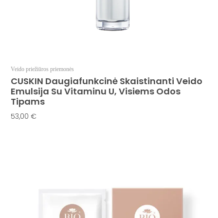
Veido priežiūros priemonės
CUSKIN Daugiafunkcinė Skaistinanti Veido
Emulsija Su Vitaminu U, Visiems Odos
Tipams
53,00
€
Į Krepšelį