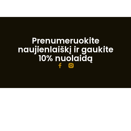
Prenumeruokite
naujienlaiškį ir gaukite
10% nuolaidą
F
a
c
e
b
o
o
k
-
f