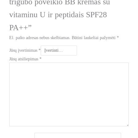
trigubo poveikio BB kremas su
vitaminu U ir peptidais SPF28
PA++”
El. pašto adresas nebus skelbiamas.
Būtini laukeliai pažymėti
*
Jūsų įvertinimas
*
Jūsų atsiliepimas
*