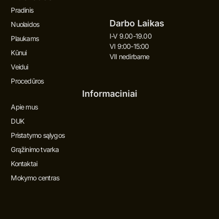
Pradinis
Darbo Laikas
Nuolaidos
I-V 9.00-19.00
Plaukams
VI 9:00-15:00
Kūnui
VII nedirbame
Veidui
Procedūros
Informaciniai
Apie mus
DUK
Pristatymo sąlygos
Grąžinimo tvarka
Kontaktai
Mokymo centras