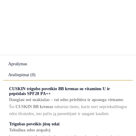
Aprašymas
Atsiliepimai (0)
CUSKIN trigubo poveikio BB kremas su vitaminu U ir
peptidais SPF28 PA++
Daugiau nei makiažas – tai odos priežiūra ir apsauga viename.
Šis
CUSKIN BB kremas
sukurtas tiems, kurie nori nepriekaištingos
odos išvaizdos, tuo pačiu ją puoselėjant ir saugant kasdien.
Trigubas poveikis jūsų odai
Tobulina odos atspalvį