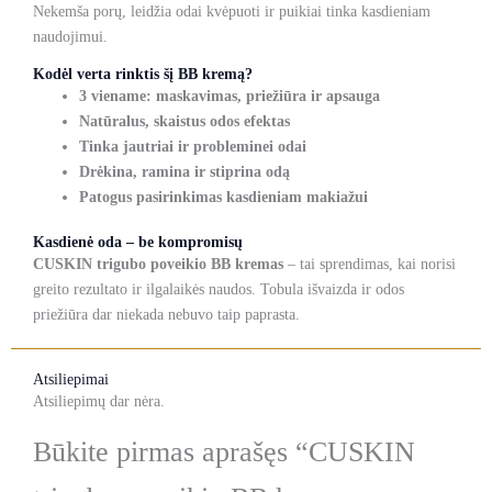
Nekemša porų, leidžia odai kvėpuoti ir puikiai tinka kasdieniam
naudojimui.
Kodėl verta rinktis šį BB kremą?
3 viename: maskavimas, priežiūra ir apsauga
Natūralus, skaistus odos efektas
Tinka jautriai ir probleminei odai
Drėkina, ramina ir stiprina odą
Patogus pasirinkimas kasdieniam makiažui
Kasdienė oda – be kompromisų
CUSKIN trigubo poveikio BB kremas
– tai sprendimas, kai norisi
greito rezultato ir ilgalaikės naudos. Tobula išvaizda ir odos
priežiūra dar niekada nebuvo taip paprasta.
Atsiliepimai
Atsiliepimų dar nėra.
Būkite pirmas aprašęs “CUSKIN