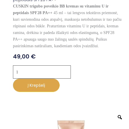
CUSKIN trigubo poveikio BB kremas su vitaminu U ir
peptidais SPF28 PA++
45 ml – tai lengvos tekstūros priemonė,
kuri suvienodina odos atspalvį, maskuoja netobulumus ir tuo pačiu
rūpinasi odos būkle. Praturtintas vitaminu U ir peptidais, kremas
ramina, drėkina ir padeda išlaikyti odos elastingumą, o SPF28
PA++ apsauga saugo nuo žalingų saulės spindulių. Puikus
pasirinkimas natūraliam, kasdieniam odos įvaizdžiui.
49,00
€
produkto
kiekis:
CUSKIN
Į Krepšelį
trigubo
poveikio
BB
kremas
Z
su
vitaminu
U