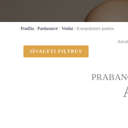
Pradžia
/
Parduotuvė
/
Veidui
/ Kompaktinės pudros
Atrodo
IŠVALYTI FILTRUS
PRABANG