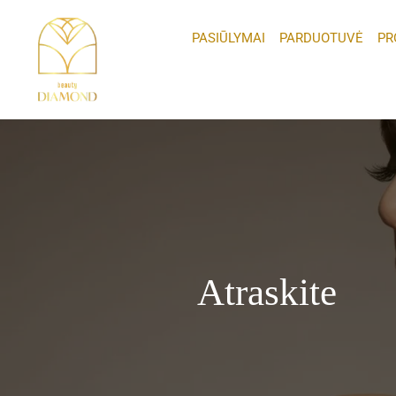
Pereiti
prie
PASIŪLYMAI
PARDUOTUVĖ
PR
turinio
Atraskite