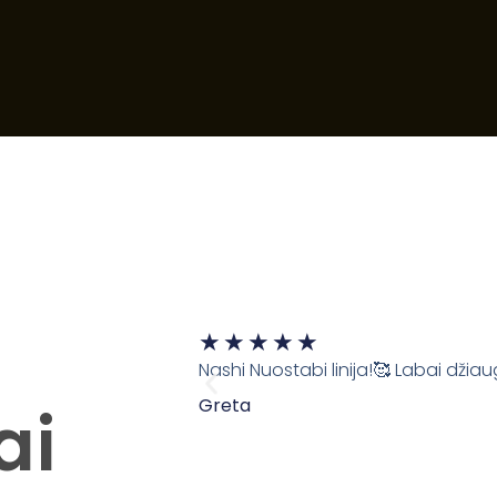
Rated
★
★
★
★
★
5
Nashi Nuostabi linija!🥰 Labai džia
out
Greta
ai
of
5