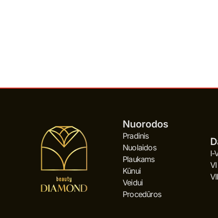
Nuorodos
Pradinis
D
Nuolaidos
I-
Plaukams
VI
Kūnui
VI
Veidui
Procedūros