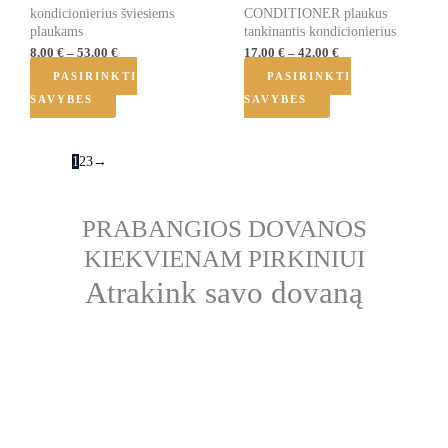
kondicionierius šviesiems
CONDITIONER plaukus
the
the
plaukams
tankinantis kondicionierius
product
product
8,00
€
–
53,00
€
17,00
€
–
42,00
€
page
page
PASIRINKTI
PASIRINKTI
SAVYBES
SAVYBES
1
2
3
→
PRABANGIOS DOVANOS
KIEKVIENAM PIRKINIUI
Atrakink savo dovaną