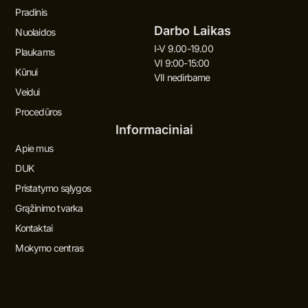
Pradinis
Darbo Laikas
Nuolaidos
I-V 9.00-19.00
Plaukams
VI 9:00-15:00
Kūnui
VII nedirbame
Veidui
Procedūros
Informaciniai
Apie mus
DUK
Pristatymo sąlygos
Grąžinimo tvarka
Kontaktai
Mokymo centras