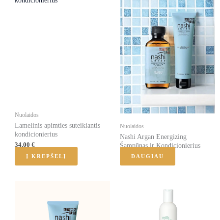
Nuolaidos
Lamelinis apimties suteikiantis
Nuolaidos
kondicionierius
Nashi Argan Energizing
34,00
€
Šampūnas ir Kondicionierius
Į KREPŠELĮ
DAUGIAU
Price
This
range:
product
18,00 €
through
has
44,50 €