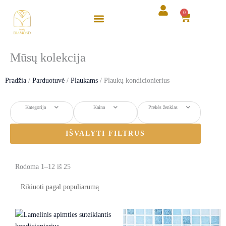
Pereiti
0
Cart
prie
turinio
Mūsų kolekcija
Pradžia
/
Parduotuvė
/
Plaukams
/ Plaukų kondicionierius
Kategorija
Kaina
Prekės ženklas
IŠVALYTI FILTRUS
Rūšiuojama
Rodoma 1–12 iš 25
pagal
populiarumą