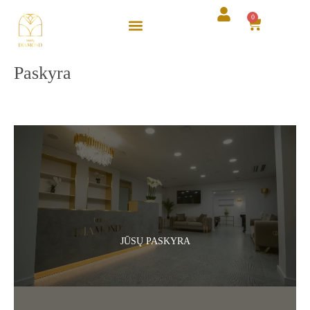
Pereiti
0
Cart
prie
turinio
Paskyra
JŪSŲ PASKYRA