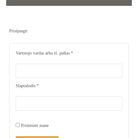
Privalomas
Privalomas
Prisijungti
Vartotojo vardas arba el. paštas
*
Slaptažodis
*
Prisiminti mane