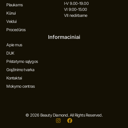
I-V 9.00-19.00
Plaukams
VI 9:00-15:00
Kūnui
VII nedirbame
Veidui
Procedūros
Informaciniai
Apie mus
DUK
Pristatymo sąlygos
Grąžinimo tvarka
Kontaktai
Mokymo centras
© 2026 Beauty Diamond. All Rights Reserved.
I
F
n
a